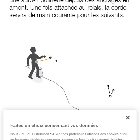
une auto-moulinette depuis des ancrages en
que nous ne décrivons pas ici.
amont. Une fois attachée au relais, la corde
servira de main courante pour les suivants.
Faites un choix concernant vos données
Nous (PETZL Distribution SAS) et nos partenaires utilisons des cookies et/ou
technologies similaires pour nous assurer du bon fonctionnement de notre