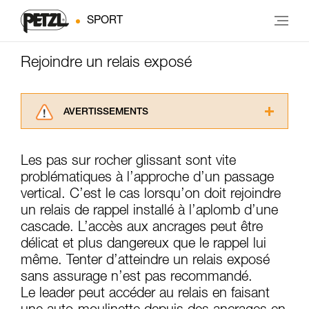
SPORT
Rejoindre un relais exposé
AVERTISSEMENTS
Lisez attentivement les notices techniques des
produits utilisés dans ce conseil avant de le
Les pas sur rocher glissant sont vite
consulter. Vous devez avoir compris les
problématiques à l’approche d’un passage
informations de la notice technique pour
pouvoir comprendre ce complément
vertical. C’est le cas lorsqu’on doit rejoindre
d’informations.
un relais de rappel installé à l’aplomb d’une
Maîtriser ces techniques nécessite une
cascade. L’accès aux ancrages peut être
formation et un entraînement spécifique. Validez
délicat et plus dangereux que le rappel lui
avec un professionnel votre capacité à refaire
même. Tenter d’atteindre un relais exposé
la manipulation, seul, en toute sécurité, avant
de la reproduire en autonomie.
sans assurage n’est pas recommandé.
Nous donnons des exemples de techniques
Le leader peut accéder au relais en faisant
liées à votre activité. Il peut en exister d’autres