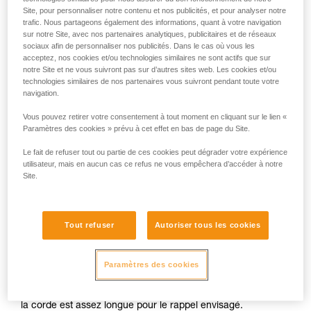
Site, pour personnaliser notre contenu et nos publicités, et pour analyser notre
trafic. Nous partageons également des informations, quant à votre navigation
sur notre Site, avec nos partenaires analytiques, publicitaires et de réseaux
sociaux afin de personnaliser nos publicités. Dans le cas où vous les
acceptez, nos cookies et/ou technologies similaires ne sont actifs que sur
notre Site et ne vous suivront pas sur d’autres sites web. Les cookies et/ou
technologies similaires de nos partenaires vous suivront pendant toute votre
navigation.
Vous pouvez retirer votre consentement à tout moment en cliquant sur le lien «
Paramètres des cookies » prévu à cet effet en bas de page du Site.
Installation du système d’auto-
Le fait de refuser tout ou partie de ces cookies peut dégrader votre expérience
utilisateur, mais en aucun cas ce refus ne vous empêchera d’accéder à notre
moulinette
Site.
1.
La corde attachée au harnais passe dans les ancrages,
puis revient passer dans le PIRANA. Le brin libre est stocké
Tout refuser
Autoriser tous les cookies
dans un sac attaché au harnais. La corde doit pouvoir
coulisser sans s’abîmer. Si l’ancrage est trop agressif, un
maillon rapide sera nécessaire.
Paramètres des cookies
Pour un rappel avec la corde en sac, un nœud en bout de
corde est impératif : il n’est pas possible de voir à l’avance si
la corde est assez longue pour le rappel envisagé.