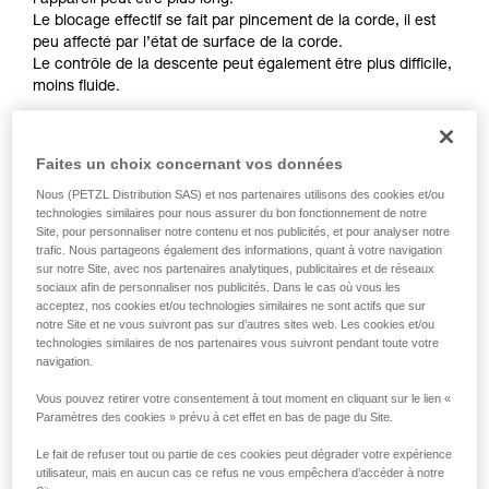
l’appareil peut être plus long.
de la reproduire en autonomie.
Le blocage effectif se fait par pincement de la corde, il est
Nous donnons des exemples de techniques
peu affecté par l’état de surface de la corde.
liées à votre activité. Il peut en exister d’autres
Le contrôle de la descente peut également être plus difficile,
que nous ne décrivons pas ici.
moins fluide.
Sur les appareils de freinage sans blocage comme
Faites un choix concernant vos données
REVERSO, PIRANA ou SIMPLE, il faudra serrer d’autant plus
la corde avec la main et moins compter sur l’aide de
Nous (PETZL Distribution SAS) et nos partenaires utilisons des cookies et/ou
l’appareil pour ralentir la descente ou arrêter la chute. Un
technologies similaires pour nous assurer du bon fonctionnement de notre
mauvais choix de diamètre de corde, une mauvaise
Site, pour personnaliser notre contenu et nos publicités, et pour analyser notre
installation dans l’appareil ou tout simplement le manque de
trafic. Nous partageons également des informations, quant à votre navigation
sur notre Site, avec nos partenaires analytiques, publicitaires et de réseaux
vigilance pourront devenir critiques plus rapidement sur
sociaux afin de personnaliser nos publicités. Dans le cas où vous les
corde neuve.
acceptez, nos cookies et/ou technologies similaires ne sont actifs que sur
notre Site et ne vous suivront pas sur d’autres sites web. Les cookies et/ou
technologies similaires de nos partenaires vous suivront pendant toute votre
navigation.
Vous pouvez retirer votre consentement à tout moment en cliquant sur le lien «
Paramètres des cookies » prévu à cet effet en bas de page du Site.
Remarque :
Le fait de refuser tout ou partie de ces cookies peut dégrader votre expérience
utilisateur, mais en aucun cas ce refus ne vous empêchera d’accéder à notre
Les performances de blocage des appareils à gâchette "