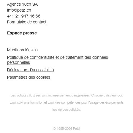
Agence 10ch SA
info@petzl.ch
+41 21 947 46 66
Formulaire de contact
Espace presse
Mentions légales
Politique de confidentialité et de traitement des données
personnelles
Déclaration d'accessibilité
Paramètres des cookies
Les activités illustrées sont intrinsèquement dangereuses. Chaque utilisateur doit
avoir suivi une formation et avoir des compétences pour l’usage des équipements
lors de ces activités.
© 1995-2026 Petzl