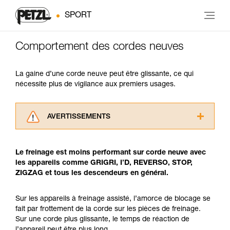
SPORT
Comportement des cordes neuves
La gaine d’une corde neuve peut être glissante, ce qui
nécessite plus de vigilance aux premiers usages.
AVERTISSEMENTS
Lisez attentivement les notices techniques des
produits utilisés dans ce conseil avant de le
Le freinage est moins performant sur corde neuve avec
consulter. Vous devez avoir compris les
les appareils comme GRIGRI, I’D, REVERSO, STOP,
informations de la notice technique pour
ZIGZAG et tous les descendeurs en général.
pouvoir comprendre ce complément
d’informations.
Maîtriser ces techniques nécessite une
Sur les appareils à freinage assisté, l’amorce de blocage se
formation et un entraînement spécifique. Validez
fait par frottement de la corde sur les pièces de freinage.
avec un professionnel votre capacité à refaire
Sur une corde plus glissante, le temps de réaction de
la manipulation, seul, en toute sécurité, avant