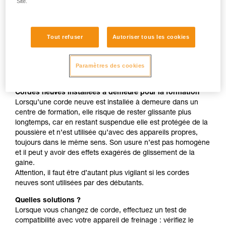
Site.
à dents " comme ASAP, MICRO TRAXION, ASCENSION,
BASIC, PRO TRAXION sont identiques sur corde neuve
ou usée.
Tout refuser
Autoriser tous les cookies
Corde neuve utilisée avec vos appareils habituels
Lorsque vous avez l’habitude du fonctionnement d’un couple
corde + appareil de freinage, le changement de corde peut
Paramètres des cookies
être déroutant, surtout si votre appareil est déjà un peu usé.
Cordes neuves installées à demeure pour la formation
Lorsqu’une corde neuve est installée à demeure dans un
centre de formation, elle risque de rester glissante plus
longtemps, car en restant suspendue elle est protégée de la
poussière et n’est utilisée qu’avec des appareils propres,
toujours dans le même sens. Son usure n’est pas homogène
et il peut y avoir des effets exagérés de glissement de la
gaine.
Attention, il faut être d’autant plus vigilant si les cordes
neuves sont utilisées par des débutants.
Quelles solutions ?
Lorsque vous changez de corde, effectuez un test de
compatibilité avec votre appareil de freinage : vérifiez le