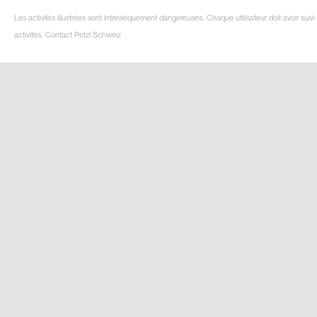
Les activités illustrées sont intrinsèquement dangereuses. Chaque utilisateur doit avoir su
activités. Contact Petzl Schweiz