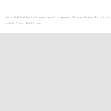
Les activités illustrées sont intrinsèquement dangereuses. Chaque utilisateur doit avoir su
activités. Contact Petzl Schweiz