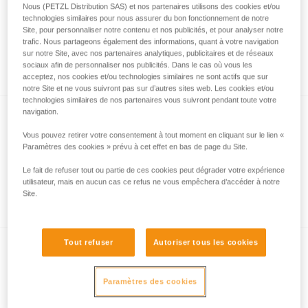
Nous (PETZL Distribution SAS) et nos partenaires utilisons des cookies et/ou
technologies similaires pour nous assurer du bon fonctionnement de notre
Site, pour personnaliser notre contenu et nos publicités, et pour analyser notre
trafic. Nous partageons également des informations, quant à votre navigation
Les systèmes de verrouillage de
sur notre Site, avec nos partenaires analytiques, publicitaires et de réseaux
mousquetons
sociaux afin de personnaliser nos publicités. Dans le cas où vous les
acceptez, nos cookies et/ou technologies similaires ne sont actifs que sur
notre Site et ne vous suivront pas sur d’autres sites web. Les cookies et/ou
technologies similaires de nos partenaires vous suivront pendant toute votre
navigation.
Vous pouvez retirer votre consentement à tout moment en cliquant sur le lien «
Paramètres des cookies » prévu à cet effet en bas de page du Site.
Le fait de refuser tout ou partie de ces cookies peut dégrader votre expérience
utilisateur, mais en aucun cas ce refus ne vous empêchera d’accéder à notre
L’essentiel à propos des mousquetons
Site.
Tout refuser
Autoriser tous les cookies
Paramètres des cookies