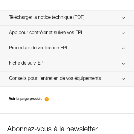
Télécharger la notice technique (PDF)
Technical Notice
App pour contrôler et suivre vos EPI
découvrez ePPEcentre
Procédure de vérification EPI
verif EPI-CONNECTEURS-procedure-FR
Fiche de suivi EPI
verif EPI-suivi-connecteur-FR
Conseils pour l'entretien de vos équipements
entretien-mousquetons_FR
Voir la page produit
Abonnez-vous à la newsletter