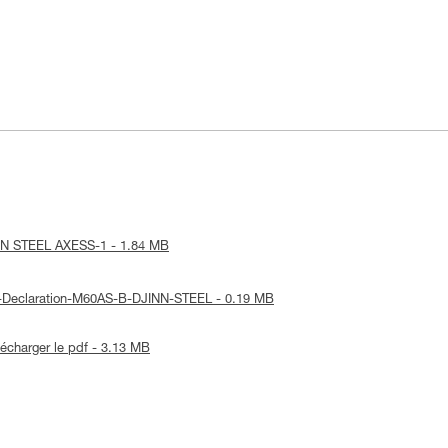
JINN STEEL AXESS-1 - 1.84 MB
UE-Declaration-M60AS-B-DJINN-STEEL - 0.19 MB
lécharger le pdf - 3.13 MB