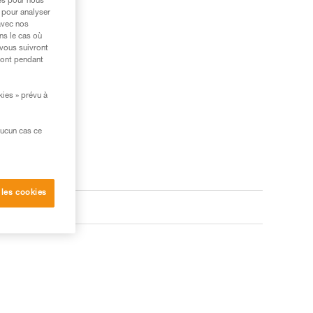
res pour nous
 pour analyser
avec nos
ns le cas où
 vous suivront
ront pendant
kies » prévu à
aucun cas ce
 les cookies