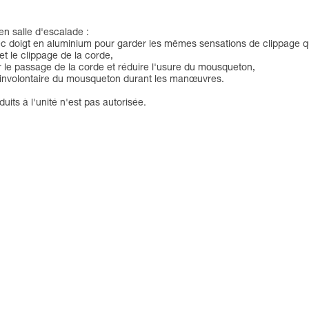
en salle d'escalade :
vec doigt en aluminium pour garder les mêmes sensations de clippage
et le clippage de la corde,
er le passage de la corde et réduire l'usure du mousqueton,
 involontaire du mousqueton durant les manœuvres.
uits à l'unité n'est pas autorisée.