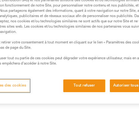
Distribution SAS) et nos partenaires utilisons des cookies et/ou technologies similai
on fonctionnement de notre Site, pour personnaliser notre contenu et nos publicités, et
. Nous partageons également des informations, quant à votre navigation sur notre Site, 
analytiques, publicitaires et de réseaux sociaux afin de personnaliser nos publicités. Da
eptez, nos cookies et/ou technologies similaires ne sont actifs que sur notre Site et ne
tres sites web. Les cookies et/ou technologies similaires de nos partenaires vous suiv
navigation.
retirer votre consentement à tout moment en cliquant sur le lien « Paramètres des coo
 bas de page du Site.
efuser tout ou partie de ces cookies peut dégrader votre expérience utilisateur, mais en 
s empêchera d’accéder à notre Site.
es des cookies
Tout refuser
Autoriser tous
Inspection