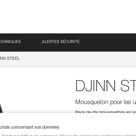
ECHNIQUES
ALERTES SÉCURITÉ
INN STEEL
DJINN S
Mousqueton pour les us
Pack de dix mousquetons en acie
intérieur, en salle d'escalade.
 choix concernant vos données
Trouvez un revendeur