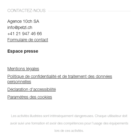
CONTACTEZ-NOUS
Agence 10ch SA
info@petzl.ch
+41 21 947 46 66
Formulaire de contact
Espace presse
Mentions légales
Politique de confidentialité et de traitement des données
personnelles
Déclaration d'accessibilité
Paramètres des cookies
Les activités illustrées sont intrinsèquement dangereuses. Chaque utilisateur doit
avoir suivi une formation et avoir des compétences pour l’usage des équipements
lors de ces activités.