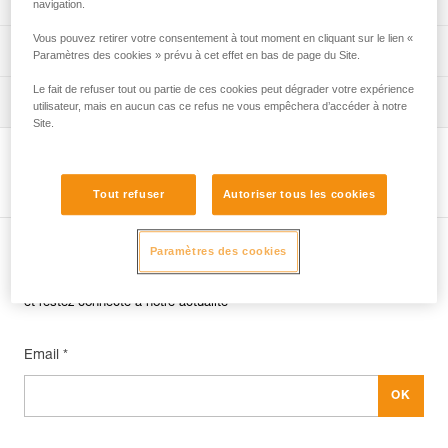
navigation.
Vous pouvez retirer votre consentement à tout moment en cliquant sur le lien «
verif-EPI-harnais-PRO-procedure-FR
Fiche de suivi EPI
Paramètres des cookies » prévu à cet effet en bas de page du Site.
Le fait de refuser tout ou partie de ces cookies peut dégrader votre expérience
verif-EPI-harnais-PRO-suivi-FR
Conseils pour l'entretien de vos équipements
utilisateur, mais en aucun cas ce refus ne vous empêchera d’accéder à notre
Site.
entretien-harnais-FR
Voir la page produit
Tout refuser
Autoriser tous les cookies
Paramètres des cookies
Abonnez-vous à la newsletter
et restez connecté à notre actualité
Email *