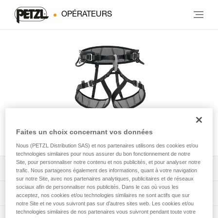
OPÉRATEURS
Faites un choix concernant vos données
FALCON® MOUNTAIN
Nous (PETZL Distribution SAS) et nos partenaires utilisons des cookies et/ou
technologies similaires pour nous assurer du bon fonctionnement de notre
Site, pour personnaliser notre contenu et nos publicités, et pour analyser notre
Télécharger la notice technique (PDF)
trafic. Nous partageons également des informations, quant à votre navigation
sur notre Site, avec nos partenaires analytiques, publicitaires et de réseaux
sociaux afin de personnaliser nos publicités. Dans le cas où vous les
Technical Notice
App pour contrôler et suivre vos EPI
acceptez, nos cookies et/ou technologies similaires ne sont actifs que sur
notre Site et ne vous suivront pas sur d’autres sites web. Les cookies et/ou
technologies similaires de nos partenaires vous suivront pendant toute votre
découvrez ePPEcentre
Procédure de vérification EPI