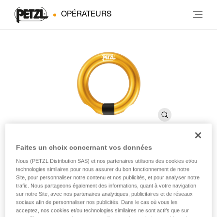
OPÉRATEURS
Faites un choix concernant vos données
RING OPEN
Nous (PETZL Distribution SAS) et nos partenaires utilisons des cookies et/ou
technologies similaires pour nous assurer du bon fonctionnement de notre
Site, pour personnaliser notre contenu et nos publicités, et pour analyser notre
trafic. Nous partageons également des informations, quant à votre navigation
Anneau ouvrable multidirectionnel
sur notre Site, avec nos partenaires analytiques, publicitaires et de réseaux
sociaux afin de personnaliser nos publicités. Dans le cas où vous les
L’anneau ouvrable RING OPEN est adapté à la connexion
acceptez, nos cookies et/ou technologies similaires ne sont actifs que sur