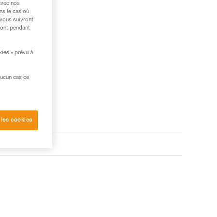
avec nos
ns le cas où
 vous suivront
ront pendant
kies » prévu à
aucun cas ce
 les cookies