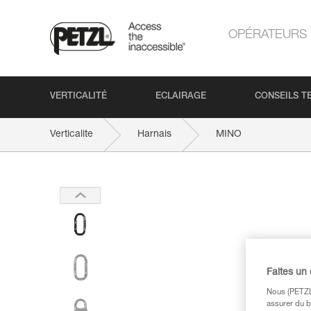
OPÉRATEURS
VERTICALITÉ
ECLAIRAGE
CONSEILS T
Verticalite
Harnais
MINO
Faites un
Nous (PETZL 
assurer du b