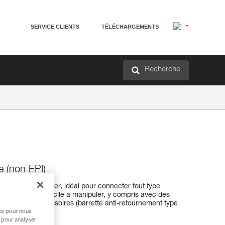
SERVICE CLIENTS
TÉLÉCHARGEMENTS
Recherche
 (non EPI)
ire petit et léger, idéal pour connecter tout type
omique, il est facile à manipuler, y compris avec des
avec deux accessoires (barrette anti-retournement type
res pour nous
lage type LOCK).
 pour analyser