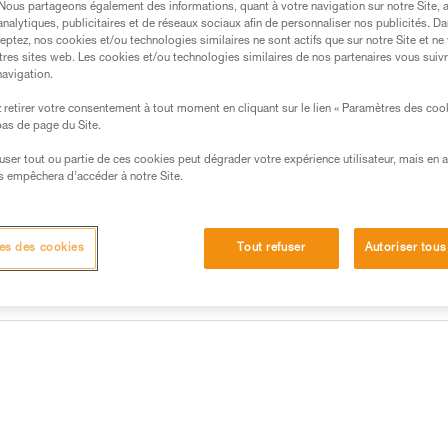
. Nous partageons également des informations, quant à votre navigation sur notre Site, 
analytiques, publicitaires et de réseaux sociaux afin de personnaliser nos publicités. Da
Trouvez un revendeur
eptez, nos cookies et/ou technologies similaires ne sont actifs que sur notre Site et ne
tres sites web. Les cookies et/ou technologies similaires de nos partenaires vous suiv
navigation.
retirer votre consentement à tout moment en cliquant sur le lien « Paramètres des coo
 bas de page du Site.
efuser tout ou partie de ces cookies peut dégrader votre expérience utilisateur, mais en 
s empêchera d’accéder à notre Site.
es des cookies
Tout refuser
Autoriser tous
Autres produits