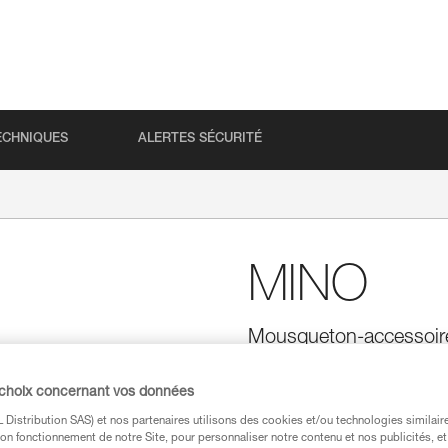
ECHNIQUES
ALERTES SÉCURITÉ
MINO
Mousqueton-accessoire
MINO est un mousqueton-accesso
d'accessoires au harnais. Ergon
 choix concernant vos données
gants. MINO est vendu seul ou 
Distribution SAS) et nos partenaires utilisons des cookies et/ou technologies similai
CAPTIV et barrette de verrouil
on fonctionnement de notre Site, pour personnaliser notre contenu et nos publicités, et