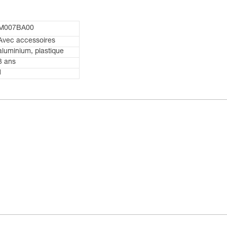
M007BA00
Avec accessoires
aluminium, plastique
3 ans
1