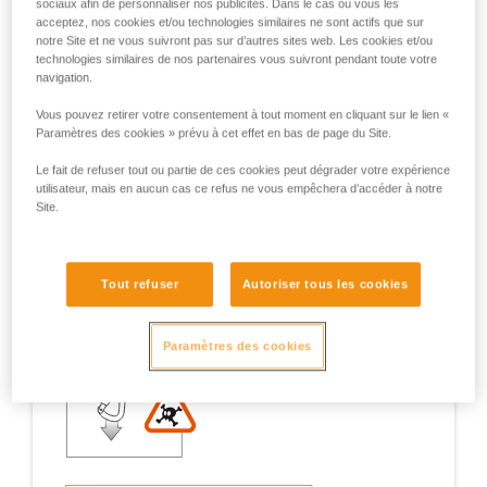
sociaux afin de personnaliser nos publicités. Dans le cas où vous les
acceptez, nos cookies et/ou technologies similaires ne sont actifs que sur
notre Site et ne vous suivront pas sur d’autres sites web. Les cookies et/ou
technologies similaires de nos partenaires vous suivront pendant toute votre
navigation.
Exemples de situations à risques sur le
Vous pouvez retirer votre consentement à tout moment en cliquant sur le lien «
terrain
Paramètres des cookies » prévu à cet effet en bas de page du Site.
Le fait de refuser tout ou partie de ces cookies peut dégrader votre expérience
utilisateur, mais en aucun cas ce refus ne vous empêchera d’accéder à notre
Site.
1. Ouverture du doigt, travail en doigt
Tout refuser
Autoriser tous les cookies
ouvert
Paramètres des cookies