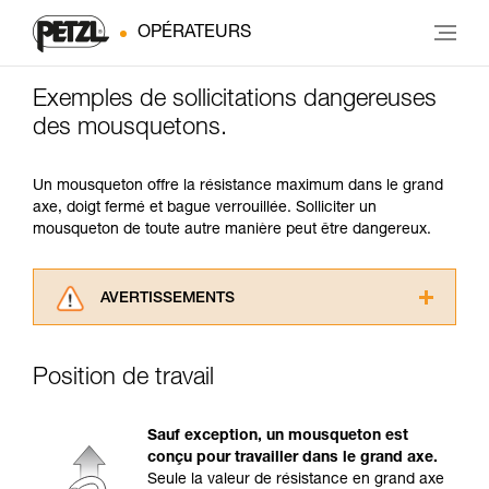
OPÉRATEURS
Exemples de sollicitations dangereuses
des mousquetons.
Un mousqueton offre la résistance maximum dans le grand
axe, doigt fermé et bague verrouillée. Solliciter un
mousqueton de toute autre manière peut être dangereux.
AVERTISSEMENTS
Lisez attentivement les notices techniques des
produits utilisés dans ce conseil avant de le
Position de travail
consulter. Vous devez avoir compris les
informations de la notice technique pour
pouvoir comprendre ce complément
Sauf exception, un mousqueton est
d’informations.
conçu pour travailler dans le grand axe.
Maîtriser ces techniques nécessite une
Seule la valeur de résistance en grand axe