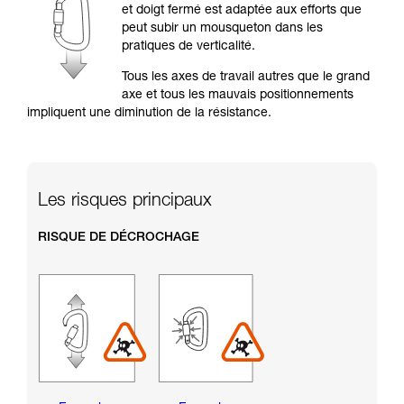
formation et un entraînement spécifique. Validez
et doigt fermé est adaptée aux efforts que
avec un professionnel votre capacité à refaire
peut subir un mousqueton dans les
la manipulation, seul, en toute sécurité, avant
pratiques de verticalité.
de la reproduire en autonomie.
Nous donnons des exemples de techniques
Tous les axes de travail autres que le grand
liées à votre activité. Il peut en exister d’autres
axe et tous les mauvais positionnements
que nous ne décrivons pas ici.
impliquent une diminution de la résistance.
Les risques principaux
RISQUE DE DÉCROCHAGE