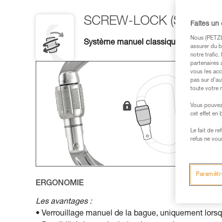
SCREW-LOCK (SL)
Faites un
Nous (PETZL 
Système manuel classique, polyvalent 
assurer du b
notre trafic
partenaires 
vous les acc
pas sur d’au
toute votre 
Vous pouvez 
cet effet en
Le fait de r
refus ne vou
Paramètr
ERGONOMIE
Les avantages :
• Verrouillage manuel de la bague, uniquement lorsque