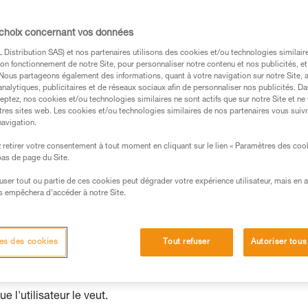
 choix concernant vos données
Distribution SAS) et nos partenaires utilisons des cookies et/ou technologies similai
et passe-partout
on fonctionnement de notre Site, pour personnaliser notre contenu et nos publicités, et
. Nous partageons également des informations, quant à votre navigation sur notre Site, 
analytiques, publicitaires et de réseaux sociaux afin de personnaliser nos publicités. Da
eptez, nos cookies et/ou technologies similaires ne sont actifs que sur notre Site et ne
tres sites web. Les cookies et/ou technologies similaires de nos partenaires vous suiv
navigation.
retirer votre consentement à tout moment en cliquant sur le lien « Paramètres des coo
 bas de page du Site.
efuser tout ou partie de ces cookies peut dégrader votre expérience utilisateur, mais en 
s empêchera d’accéder à notre Site.
es des cookies
Tout refuser
Autoriser tous
 l'utilisateur le veut.