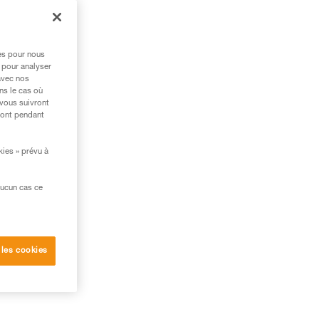
res pour nous
 pour analyser
avec nos
ns le cas où
 vous suivront
ront pendant
kies » prévu à
aucun cas ce
 les cookies