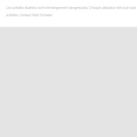
Les activités illustrées sont intrinsèquement dangereuses. Chaque utilisateur doit avoir su
activités. Contact Petzl Schweiz