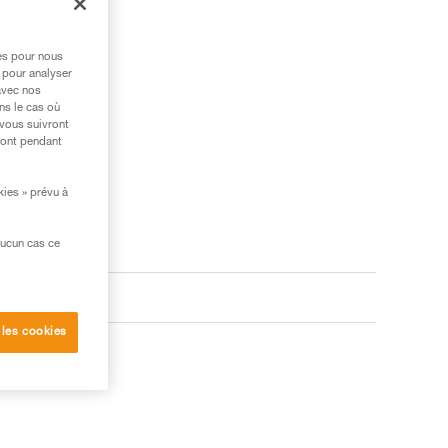
res pour nous
 pour analyser
avec nos
ns le cas où
 vous suivront
ront pendant
kies » prévu à
aucun cas ce
 les cookies