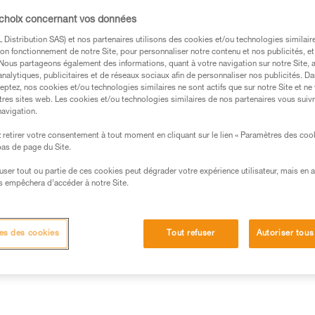
 choix concernant vos données
Trouvez un revendeur
Distribution SAS) et nos partenaires utilisons des cookies et/ou technologies similai
on fonctionnement de notre Site, pour personnaliser notre contenu et nos publicités, et
. Nous partageons également des informations, quant à votre navigation sur notre Site, 
analytiques, publicitaires et de réseaux sociaux afin de personnaliser nos publicités. Da
eptez, nos cookies et/ou technologies similaires ne sont actifs que sur notre Site et ne
tres sites web. Les cookies et/ou technologies similaires de nos partenaires vous suiv
navigation.
retirer votre consentement à tout moment en cliquant sur le lien « Paramètres des coo
 bas de page du Site.
efuser tout ou partie de ces cookies peut dégrader votre expérience utilisateur, mais en 
s empêchera d’accéder à notre Site.
Inspection
Autres produits
es des cookies
Tout refuser
Autoriser tous