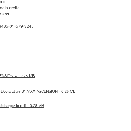
noir
main droite
3 ans
1
8465-01-579-3245
SCENSION-4 - 2.78 MB
UE-Declaration-B17AXX-ASCENSION - 0.25 MB
lécharger le pdf - 3.28 MB