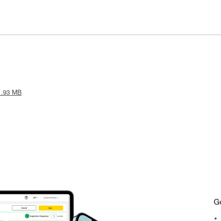
 1.93 MB
Gé