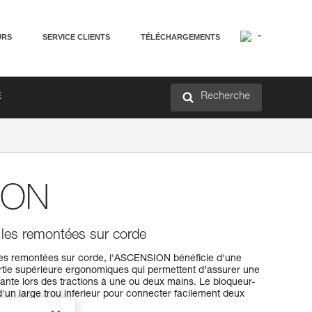
URS
SERVICE CLIENTS
TÉLÉCHARGEMENTS
Recherche
É
ION
 les remontées sur corde
es remontées sur corde, l'ASCENSION bénéficie d'une
tie supérieure ergonomiques qui permettent d’assurer une
ante lors des tractions à une ou deux mains. Le bloqueur-
n large trou inférieur pour connecter facilement deux
a pédale.