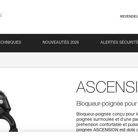
N
REVENDE
ECHNIQUES
NOUVEAUTÉS 2026
ALERTES SÉCURIT
ASCENS
Bloqueur-poignée pour
Bloqueur-poignée conçu pour l
poignée surmoulée et d'une par
préhension confortable et puiss
poignée ASCENSION est doté d'u
mousquetons pour la longe et l