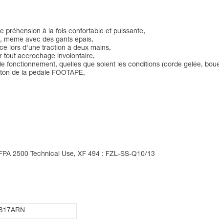
préhension à la fois confortable et puissante,
ée, même avec des gants épais,
ce lors d'une traction à deux mains,
r tout accrochage involontaire,
le fonctionnement, quelles que soient les conditions (corde gelée, boue.
ueton de la pédale FOOTAPE,
NFPA 2500 Technical Use, XF 494 : FZL-SS-Q10/13
B17ARN