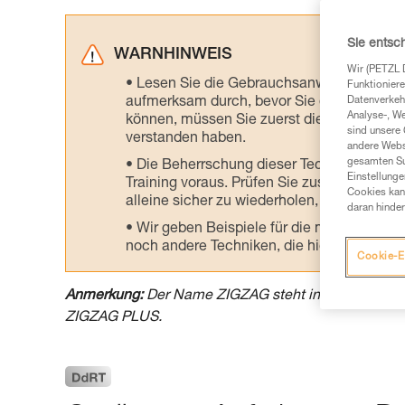
Sie entsc
WARNHINWEIS
Wir (PETZL 
Lesen Sie die Gebrauchsanweisungen der 
Funktioniere
aufmerksam durch, bevor Sie diesen zu Ra
Datenverkehr
Analyse-, W
können, müssen Sie zuerst die in der Gebr
sind unsere 
verstanden haben.
andere Webs
gesamten Sur
Die Beherrschung dieser Techniken setzt
Einstellunge
Training voraus. Prüfen Sie zusammen mit e
Cookies kann
alleine sicher zu wiederholen, bevor Sie ih
daran hinder
Wir geben Beispiele für die mit Ihrer Akt
noch andere Techniken, die hier nicht bes
Cookie-E
Anmerkung:
Der Name ZIGZAG steht in diesem Doku
ZIGZAG PLUS.