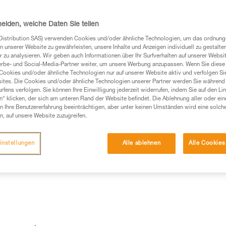
heiden, welche Daten Sie teilen
Distribution SAS) verwenden Cookies und/oder ähnliche Technologien, um das ordnu
Produkte, um die es in diesem Tech Tipp geht,
n unserer Website zu gewährleisten, unsere Inhalte und Anzeigen individuell zu gestalte
te ziehen. Um diese Zusatzinformationen verstehen zu
 zu analysieren. Wir geben auch Informationen über Ihr Surfverhalten auf unserer Websi
erbe- und Social-Media-Partner weiter, um unsere Werbung anzupassen. Wenn Sie diese 
auchsanweisung enthaltenen Informationen richtig
Cookies und/oder ähnliche Technologien nur auf unserer Website aktiv und verfolgen Sie
ites. Die Cookies und/oder ähnliche Technologien unserer Partner werden Sie während 
fens verfolgen. Sie können Ihre Einwilligung jederzeit widerrufen, indem Sie auf den Li
 eine entsprechende Ausbildung und ein spezielles
n“ klicken, der sich am unteren Rand der Website befindet. Die Ablehnung aller oder ein
inem Profi, ob Sie in der Lage sind, den Vorgang
 Ihre Benutzererfahrung beeinträchtigen, aber unter keinen Umständen wird eine solch
n eigenständig durchführen.
n, auf unsere Website zuzugreifen.
ivität verbundenen Techniken. Möglicherweise gibt es
chrieben werden.
instellungen
Alle ablehnen
Alle Cookies
ment sowohl für das Modell ZIGZAG als auch für das Modell