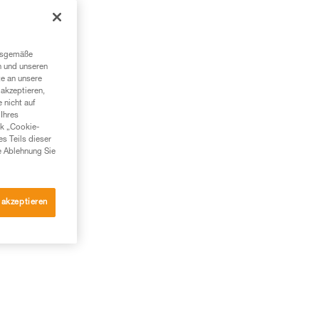
ngsgemäße
n und unseren
te an unsere
akzeptieren,
 nicht auf
Ihres
nk „Cookie-
es Teils dieser
e Ablehnung Sie
 akzeptieren