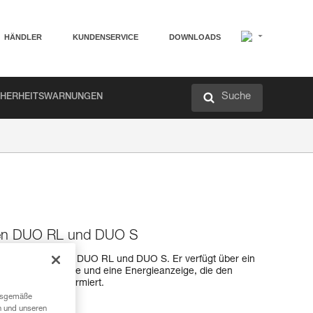
HÄNDLER
KUNDENSERVICE
DOWNLOADS
Suche
CHERHEITSWARNUNGEN
mpen DUO RL und DUO S
r die Stirnlampen DUO RL und DUO S. Er verfügt über ein
ßen an die Lampe und eine Energieanzeige, die den
 des Akkus informiert.
ngsgemäße
n und unseren