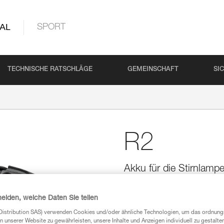
AL
SPORT
TECHNISCHE RATSCHLÄGE
GEMEINSCHAFT
SI
R2
Akku für die Stirnla
Robuster Hochleistungsakku fü
System zum schnellen Anschlie
heiden, welche Daten Sie teilen
Anwender über den Ladezustand
Distribution SAS) verwenden Cookies und/oder ähnliche Technologien, um das ordnu
n unserer Website zu gewährleisten, unsere Inhalte und Anzeigen individuell zu gestalte