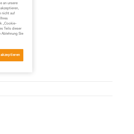
te an unsere
akzeptieren,
 nicht auf
Ihres
nk „Cookie-
es Teils dieser
e Ablehnung Sie
 akzeptieren