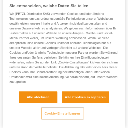
Sie entscheiden, welche Daten Sie teilen
Wir (PETZL Distribution SAS) verwenden Cookies und/oder ähnliche
Technologien, um das ordnungsgemäße Funktionieren unserer Website zu
gewährleisten, unsere Inhalte und Anzeigen individuell zu gestalten und
unseren Datenverkehr zu analysieren. Wir geben auch Informationen über Ihr
Surfverhalten auf unserer Website an unsere Analyse-, Werbe- und Social-
Media-Partner weiter, um unsere Werbung anzupassen. Wenn Sie diese
akzeptieren, sind unsere Cookies und/oder ähnliche Technologien nur auf
unserer Website aktiv und verfolgen Sie nicht auf andere Websites. Die
Cookies und/oder ähnliche Technologien unserer Partner werden Sie während
Ihres gesamten Surfens verfolgen. Sie können Ihre Einwilligung jederzeit
widerrufen, indem Sie auf den Link „Cookie-Einstellungen“ klicken, der sich am
unteren Rand der Website befindet. Die Ablehnung aller oder eines Teils dieser
Cookies kann Ihre Benutzererfahrung beeinträchtigen, aber unter keinen
Umständen wird eine solche Ablehnung Sie daran hindern, auf unsere Website
zuzugreifen.
Alle ablehnen
Alle Cookies akzeptieren
Wenn die Möglichkeit besteht, sich in
den Gurt der gestürzten Person
Cookie-Einstellungen
einzuhängen