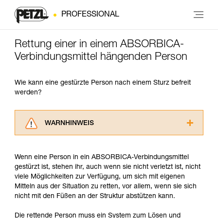
PROFESSIONAL
Rettung einer in einem ABSORBICA-
Verbindungsmittel hängenden Person
Wie kann eine gestürzte Person nach einem Sturz befreit
werden?
WARNHINWEIS
Lesen Sie die Gebrauchsanweisungen der
Produkte, um die es in diesem Tech Tipp geht,
Wenn eine Person in ein ABSORBICA-Verbindungsmittel
aufmerksam durch, bevor Sie diesen zu Rate
gestürzt ist, stehen ihr, auch wenn sie nicht verletzt ist, nicht
ziehen. Um diese Zusatzinformationen
viele Möglichkeiten zur Verfügung, um sich mit eigenen
verstehen zu können, müssen Sie zuerst die in
Mitteln aus der Situation zu retten, vor allem, wenn sie sich
der Gebrauchsanweisung enthaltenen
nicht mit den Füßen an der Struktur abstützen kann.
Informationen richtig verstanden haben.
Die Beherrschung dieser Techniken setzt eine
Die rettende Person muss ein System zum Lösen und