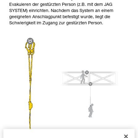
entsprechende Ausbildung und ein spezielles
Evakuieren der gestürzten Person (z.B. mit dem JAG
Training voraus. Prüfen Sie zusammen mit
SYSTEM) einrichten. Nachdem das System an einem
einem Profi, ob Sie in der Lage sind, den
geeigneten Anschlagpunkt befestigt wurde, liegt die
Vorgang alleine sicher zu wiederholen, bevor
Schwierigkeit im Zugang zur gestürzten Person.
Sie ihn eigenständig durchführen.
Wir geben Beispiele für die mit Ihrer Aktivität
verbundenen Techniken. Möglicherweise gibt es
noch andere Techniken, die hier nicht
beschrieben werden.