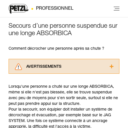
PROFESSIONNEL
Secours d’une personne suspendue sur
une longe ABSORBICA
Comment décrocher une personne après sa chute ?
AVERTISSEMENTS
Lisez attentivement les notices techniques des
produits utilisés dans ce conseil avant de le
Lorsqu'une personne a chuté sur une longe ABSORBICA,
consulter. Vous devez avoir compris les
même si elle n'est pas blessée, elle se trouve suspendue
informations de la notice technique pour
avec peu de moyens pour s'en sortir seule, surtout si elle ne
pouvoir comprendre ce complément
peut pas prendre appui sur la structure.
d’informations.
Pour la secourir, son équipier doit installer un système de
Maîtriser ces techniques nécessite une
décrochage et évacuation, par exemple basé sur le JAG
formation et un entraînement spécifique. Validez
SYSTEM. Une fois ce système connecté à un ancrage
avec un professionnel votre capacité à refaire
approprié, la difficulté est l'accès à la victime.