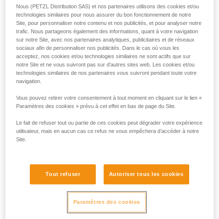
Nous (PETZL Distribution SAS) et nos partenaires utilisons des cookies et/ou
technologies similaires pour nous assurer du bon fonctionnement de notre
Site, pour personnaliser notre contenu et nos publicités, et pour analyser notre
trafic. Nous partageons également des informations, quant à votre navigation
sur notre Site, avec nos partenaires analytiques, publicitaires et de réseaux
sociaux afin de personnaliser nos publicités. Dans le cas où vous les
acceptez, nos cookies et/ou technologies similaires ne sont actifs que sur
notre Site et ne vous suivront pas sur d’autres sites web. Les cookies et/ou
technologies similaires de nos partenaires vous suivront pendant toute votre
navigation.
Vous pouvez retirer votre consentement à tout moment en cliquant sur le lien «
Paramètres des cookies » prévu à cet effet en bas de page du Site.
Le fait de refuser tout ou partie de ces cookies peut dégrader votre expérience
utilisateur, mais en aucun cas ce refus ne vous empêchera d’accéder à notre
Site.
Si l'accès est possible pour se connecter
au harnais de la victime
Tout refuser
Autoriser tous les cookies
L'idéal est de pouvoir connecter le système d'évacuation au
harnais de la victime. Les manipulations sont plus faciles,
Paramètres des cookies
l'installation plus lisible avec moins de matériel. La prise
directe sur le harnais permet aussi de lever plus