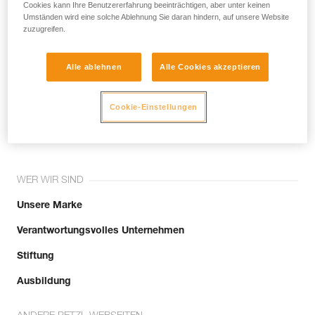
noch andere Techniken, die hier nicht
Cookies kann Ihre Benutzererfahrung beeinträchtigen, aber unter keinen
Umständen wird eine solche Ablehnung Sie daran hindern, auf unsere Website
beschrieben werden.
zuzugreifen.
Alle ablehnen
Alle Cookies akzeptieren
Tritt der Community bei!
Cookie-Einstellungen
WER WIR SIND
Unsere Marke
Verantwortungsvolles Unternehmen
Stiftung
Ausbildung