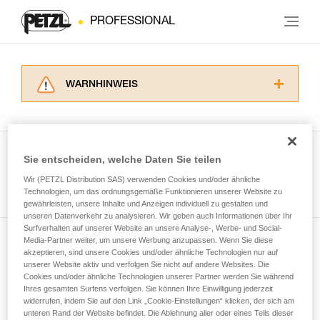
PROFESSIONAL
WARNHINWEIS
Lesen Sie die Gebrauchsanweisungen der
Produkte, um die es in diesem Tech Tipp geht,
aufmerksam durch, bevor Sie diesen zu Rate
ziehen. Um diese Zusatzinformationen
Sie entscheiden, welche Daten Sie teilen
verstehen zu können, müssen Sie zuerst die in
Wir (PETZL Distribution SAS) verwenden Cookies und/oder ähnliche
Alle Techniken ansehen
der Gebrauchsanweisung enthaltenen
Technologien, um das ordnungsgemäße Funktionieren unserer Website zu
Informationen richtig verstanden haben.
gewährleisten, unsere Inhalte und Anzeigen individuell zu gestalten und
Die Beherrschung dieser Techniken setzt eine
unseren Datenverkehr zu analysieren. Wir geben auch Informationen über Ihr
entsprechende Ausbildung und ein spezielles
Surfverhalten auf unserer Website an unsere Analyse-, Werbe- und Social-
Training voraus. Prüfen Sie zusammen mit
Media-Partner weiter, um unsere Werbung anzupassen. Wenn Sie diese
Newsletter abonnieren
akzeptieren, sind unsere Cookies und/oder ähnliche Technologien nur auf
einem Profi, ob Sie in der Lage sind, den
unserer Website aktiv und verfolgen Sie nicht auf andere Websites. Die
Vorgang alleine sicher zu wiederholen, bevor
Cookies und/oder ähnliche Technologien unserer Partner werden Sie während
und auf dem Laufenden bleiben
Sie ihn eigenständig durchführen.
Ihres gesamten Surfens verfolgen. Sie können Ihre Einwilligung jederzeit
Wir geben Beispiele für die mit Ihrer Aktivität
widerrufen, indem Sie auf den Link „Cookie-Einstellungen“ klicken, der sich am
verbundenen Techniken. Möglicherweise gibt es
unteren Rand der Website befindet. Die Ablehnung aller oder eines Teils dieser
Email *