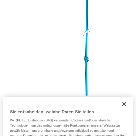
Sie entscheiden, welche Daten Sie teilen
Hasenohrenknoten
(zur Lastverteilung der Anschlagpunkte)
Wir (PETZL Distribution SAS) verwenden Cookies und/oder ähnliche
Technologien, um das ordnungsgemäße Funktionieren unserer Website zu
gewährleisten, unsere Inhalte und Anzeigen individuell zu gestalten und
unseren Datenverkehr zu analysieren. Wir geben auch Informationen über Ihr