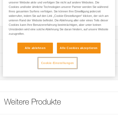
unserer Website aktiv und verfolgen Sie nicht auf andere Websites. Die
Cookies und/oder ähnliche Technologien unserer Partner werden Sie während
Reflektierende Aufkleber zur Erhöhung der Sichtbarkeit der
Ihres gesamten Surfens verfolgen. Sie können Ihre Einwilligung jederzeit
Helme VERTEX und ALVEO.
widerrufen, indem Sie auf den Link „Cookie-Einstellungen“ klicken, der sich am
unteren Rand der Website befindet. Die Ablehnung aller oder eines Teils dieser
Cookies kann Ihre Benutzererfahrung beeinträchtigen, aber unter keinen
Umständen wird eine solche Ablehnung Sie daran hindern, auf unsere Website
Leistungsverzeichnis
zuzugreifen.
Vier vorgestanzte reflektierende Aufkleber zur Erhöhung
Technische Spezifikationen
Alle ablehnen
Alle Cookies akzeptieren
der Sichtbarkeit.
Zugrundeliegende Spezifikationen
Technische Informationen
Cookie-Einstellungen
Referenz : A10110
Häufige Fragen
Wartung
: für VERTEX-Helm
Häufige Fragen
Garantie : 3 Jahre
Verpackung : 1
See all technical content
Referenz : A20110
: für ALVEO-Helm
Weitere Produkte
Garantie : 3 Jahre
Verpackung : 1