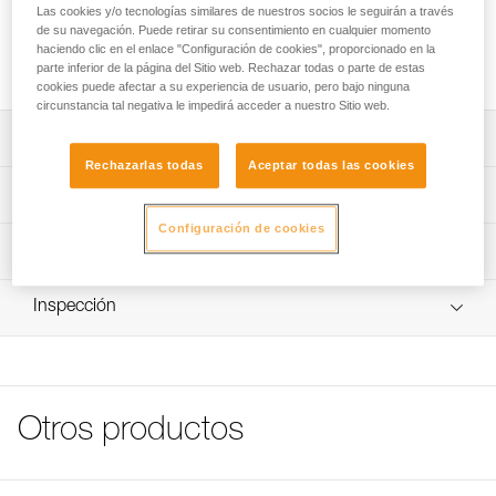
Las cookies y/o tecnologías similares de nuestros socios le seguirán a través
de su navegación. Puede retirar su consentimiento en cualquier momento
Etiquetas autoadhesivas reflectantes para aumentar la
haciendo clic en el enlace "Configuración de cookies", proporcionado en la
visibilidad de los cascos VERTEX y ALVEO
parte inferior de la página del Sitio web. Rechazar todas o parte de estas
cookies puede afectar a su experiencia de usuario, pero bajo ninguna
circunstancia tal negativa le impedirá acceder a nuestro Sitio web.
Descripción
Rechazarlas todas
Aceptar todas las cookies
Hoja de cuatro etiquetas autoadhesivas reflectantes
Características técnicas
precortadas para aumentar la visibilidad.
Configuración de cookies
Características por referencia
Información técnica
Referencia : A10110
FAQ
Inspección
: para casco VERTEX
FAQ
Garantía : 3 Años
Pack : 1
Ver todo el contenido técnico
Referencia : A20110
: para casco ALVEO
Otros productos
Garantía : 3 Años
Pack : 1