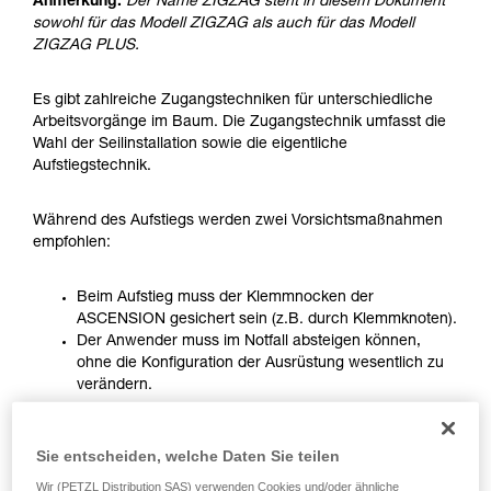
Anmerkung:
Der Name ZIGZAG steht in diesem Dokument
verstehen zu können, müssen Sie zuerst die in
sowohl für das Modell ZIGZAG als auch für das Modell
der Gebrauchsanweisung enthaltenen
ZIGZAG PLUS.
Informationen richtig verstanden haben.
Die Beherrschung dieser Techniken setzt eine
entsprechende Ausbildung und ein spezielles
Es gibt zahlreiche Zugangstechniken für unterschiedliche
Training voraus. Prüfen Sie zusammen mit
Arbeitsvorgänge im Baum. Die Zugangstechnik umfasst die
einem Profi, ob Sie in der Lage sind, den
Wahl der Seilinstallation sowie die eigentliche
Vorgang alleine sicher zu wiederholen, bevor
Aufstiegstechnik.
Sie ihn eigenständig durchführen.
Wir geben Beispiele für die mit Ihrer Aktivität
Während des Aufstiegs werden zwei Vorsichtsmaßnahmen
verbundenen Techniken. Möglicherweise gibt es
empfohlen:
noch andere Techniken, die hier nicht
beschrieben werden.
Beim Aufstieg muss der Klemmnocken der
ASCENSION gesichert sein (z.B. durch Klemmknoten).
Der Anwender muss im Notfall absteigen können,
ohne die Konfiguration der Ausrüstung wesentlich zu
verändern.
Sie entscheiden, welche Daten Sie teilen
Wir (PETZL Distribution SAS) verwenden Cookies und/oder ähnliche