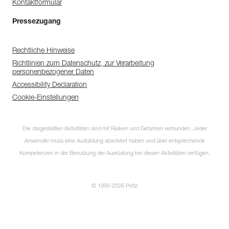
Kontaktformular
Pressezugang
Rechtliche Hinweise
Richtlinien zum Datenschutz, zur Verarbeitung
personenbezogener Daten
Accessibility Declaration
Cookie-Einstellungen
Die dargestellten Aktivitäten sind mit Risiken und Gefahren verbunden. Jeder
Anwender muss eine Ausbildung absolviert haben und über entsprechende
Kompetenzen in der Benutzung der Ausrüstung bei diesen Aktivitäten verfügen.
© 1995-2026 Petzl