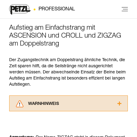
PROFESSIONAL
Aufstieg am Einfachstrang mit
ASCENSION und CROLL und ZIGZAG
am Doppelstrang
Der Zugangstechnik am Doppelstrang ähnliche Technik, die
Zeit sparen hilft, da die Seilstränge nicht ausgerichtet
werden müssen. Der abwechselnde Einsatz der Beine beim
Aufstieg am Einfachstrang ist besonders effizient bei langen
Aufstiegen.
WARNHINWEIS
Lesen Sie die Gebrauchsanweisungen der
Produkte, um die es in diesem Tech Tipp geht,
aufmerksam durch, bevor Sie diesen zu Rate
ziehen. Um diese Zusatzinformationen