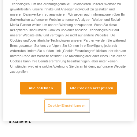
Technologien, um das ordnungsgemäße Funktionieren unserer Website zu
gewährleisten, unsere Inhalte und Anzeigen individuell zu gestalten und
unseren Datenverkehr zu analysieren. Wir geben auch Informationen über Ihr
Surfverhalten auf unserer Website an unsere Analyse-, Werbe- und Social-
Media-Partner weiter, um unsere Werbung anzupassen. Wenn Sie diese
akzeptieren, sind unsere Cookies und/oder ähnliche Technologien nur auf
unserer Website aktiv und verfolgen Sie nicht auf andere Websites. Die
Cookies und/oder ähnliche Technologien unserer Partner werden Sie während
Ihres gesamten Surfens verfolgen. Sie können Ihre Einwilligung jederzeit
widerrufen, indem Sie auf den Link „Cookie-Einstellungen“ klicken, der sich am
unteren Rand der Website befindet. Die Ablehnung aller oder eines Teils dieser
Cookies kann Ihre Benutzererfahrung beeinträchtigen, aber unter keinen
Umständen wird eine solche Ablehnung Sie daran hindern, auf unsere Website
zuzugreifen.
Während des Aufstiegs muss das Seil des ZIGZAG
Alle ablehnen
Alle Cookies akzeptieren
umlaufend mit einer Umlenkung an der ASCENSION
installiert sein. Nach dem Aufstieg, während des
Arbeitsvorgangs kann der Baumpfleger sein ZIGZAG
Cookie-Einstellungen
entweder am umlaufenden Seil oder mit dem CHICANE am
Einfachstrang verwenden und sein Arbeitsseil entsprechend
installieren.