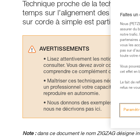
Technique proche de la technique d
temps sur l’alignement des brins de 
Faites un
sur corde à simple est particulièrem
Nous (PETZL 
assurer du b
notre trafic
partenaires 
vous les acc
AVERTISSEMENTS
pas sur d’au
toute votre 
Lisez attentivement les notices technique
consulter. Vous devez avoir compris les in
Vous pouvez 
comprendre ce complément d’informations
cet effet en
Maîtriser ces techniques nécessite une f
Le fait de r
un professionnel votre capacité à refaire la
refus ne vou
reproduire en autonomie.
Nous donnons des exemples de techniques l
nous ne décrivons pas ici.
Paramètr
Note :
dans ce document le nom ZIGZAG désigne i