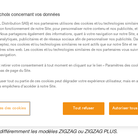
’accès en double, qui permet de gagner du
corde. La technique d'ascension en alternat
 choix concernant vos données
ent efficace pour les longues montées.
Distribution SAS) et nos partenaires utilisons des cookies et/ou technologies similai
on fonctionnement de notre Site, pour personnaliser notre contenu et nos publicités, et
. Nous partageons également des informations, quant à votre navigation sur notre Site, 
analytiques, publicitaires et de réseaux sociaux afin de personnaliser nos publicités. Da
eptez, nos cookies et/ou technologies similaires ne sont actifs que sur notre Site et ne
tres sites web. Les cookies et/ou technologies similaires de nos partenaires vous suiv
navigation.
s des produits utilisés dans ce conseil avant de le
formations de la notice technique pour pouvoir
retirer votre consentement à tout moment en cliquant sur le lien « Paramètres des coo
.
 bas de page du Site.
ormation et un entraînement spécifique. Validez avec
efuser tout ou partie de ces cookies peut dégrader votre expérience utilisateur, mais en 
 manipulation, seul, en toute sécurité, avant de la
s empêchera d’accéder à notre Site.
iées à votre activité. Il peut en exister d’autres que
es des cookies
Tout refuser
Autoriser tous
ndifféremment les modèles ZIGZAG ou ZIGZAG PLUS.