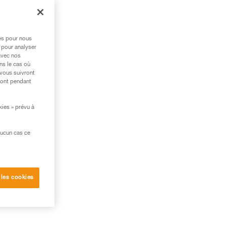
if
res pour nous
 pour analyser
avec nos
ns le cas où
 vous suivront
ront pendant
kies » prévu à
aucun cas ce
 les cookies