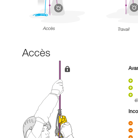
Accès
Ava
é
Inc