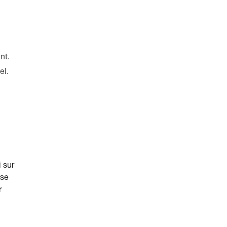
nt.
el.
 sur
ase
r