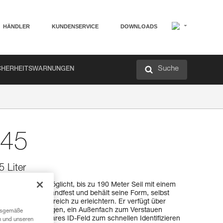
HÄNDLER
KUNDENSERVICE
DOWNLOADS
Suche
CHERHEITSWARNUNGEN
45
5 Liter
 BUCKET 45 ermöglicht, bis zu 190 Meter Seil mit einem
auen. Er ist standfest und behält seine Form, selbst
f auf den Innenbereich zu erleichtern. Er verfügt über
 komfortables Tragen, ein Außenfach zum Verstauen
ngsgemäße
n personalisierbares ID-Feld zum schnellen Identifizieren
n und unseren