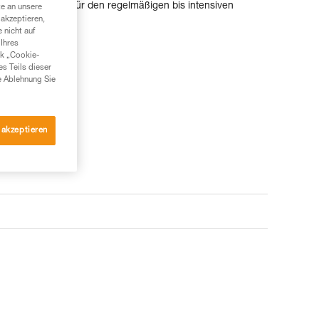
us TPU-Plane ist für den regelmäßigen bis intensiven
te an unsere
akzeptieren,
 nicht auf
Ihres
nk „Cookie-
es Teils dieser
e Ablehnung Sie
 akzeptieren