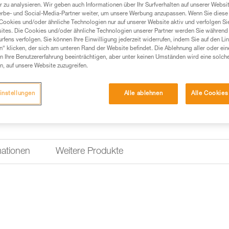
des Inhalts. Die Konstruktion a
 zu analysieren. Wir geben auch Informationen über Ihr Surfverhalten auf unserer Websi
Gebrauch geeignet.
erbe- und Social-Media-Partner weiter, um unsere Werbung anzupassen. Wenn Sie diese 
Cookies und/oder ähnliche Technologien nur auf unserer Website aktiv und verfolgen Sie
ites. Die Cookies und/oder ähnliche Technologien unserer Partner werden Sie während 
fens verfolgen. Sie können Ihre Einwilligung jederzeit widerrufen, indem Sie auf den Li
Einen Händler finden
n“ klicken, der sich am unteren Rand der Website befindet. Die Ablehnung aller oder ein
 Ihre Benutzererfahrung beeinträchtigen, aber unter keinen Umständen wird eine solch
n, auf unsere Website zuzugreifen.
instellungen
Alle ablehnen
Alle Cookies
mationen
Weitere Produkte