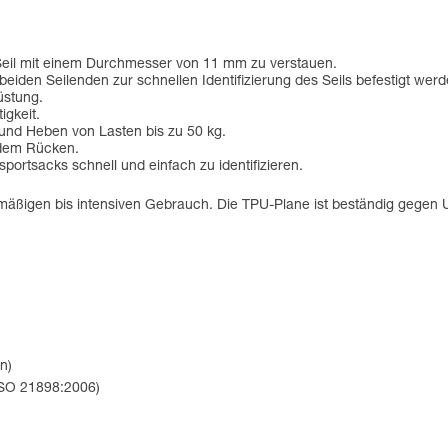
 Seil mit einem Durchmesser von 11 mm zu verstauen.
iden Seilenden zur schnellen Identifizierung des Seils befestigt werd
üstung.
igkeit.
und Heben von Lasten bis zu 50 kg.
 dem Rücken.
portsacks schnell und einfach zu identifizieren.
ßigen bis intensiven Gebrauch. Die TPU-Plane ist beständig gegen UV-S
n)
ISO 21898:2006)