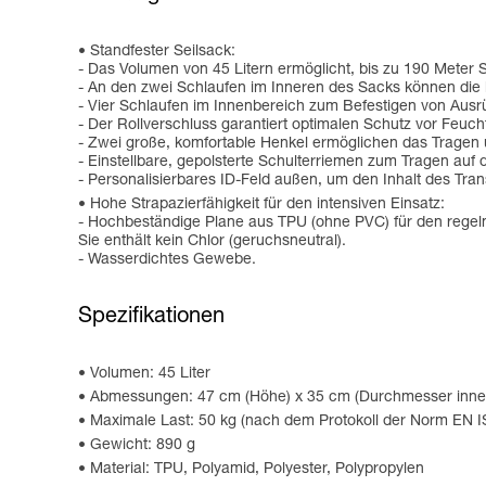
Standfester Seilsack:
- Das Volumen von 45 Litern ermöglicht, bis zu 190 Meter
- An den zwei Schlaufen im Inneren des Sacks können die be
- Vier Schlaufen im Innenbereich zum Befestigen von Ausr
- Der Rollverschluss garantiert optimalen Schutz vor Feucht
- Zwei große, komfortable Henkel ermöglichen das Tragen 
- Einstellbare, gepolsterte Schulterriemen zum Tragen auf
- Personalisierbares ID-Feld außen, um den Inhalt des Trans
Hohe Strapazierfähigkeit für den intensiven Einsatz:
- Hochbeständige Plane aus TPU (ohne PVC) für den regelmä
Sie enthält kein Chlor (geruchsneutral).
- Wasserdichtes Gewebe.
Spezifikationen
Volumen: 45 Liter
Abmessungen: 47 cm (Höhe) x 35 cm (Durchmesser inne
Maximale Last: 50 kg (nach dem Protokoll der Norm EN 
Gewicht: 890 g
Material: TPU, Polyamid, Polyester, Polypropylen