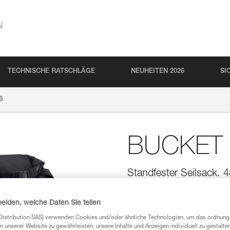
N
TECHNISCHE RATSCHLÄGE
NEUHEITEN 2026
SI
5
BUCKET 
Standfester Seilsack. 4
Der einfache, robuste Seilsack
Durchmesser von 11 mm zu verst
heiden, welche Daten Sie teilen
wenn er leer ist, um den Zugrif
gepolsterte Schulterriemen für
Distribution SAS) verwenden Cookies und/oder ähnliche Technologien, um das ordnu
persönlicher Wertsachen und ei
n unserer Website zu gewährleisten, unsere Inhalte und Anzeigen individuell zu gestalte