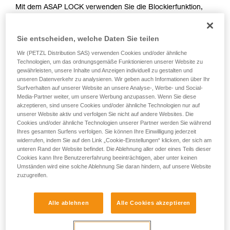
Mit dem ASAP LOCK verwenden Sie die Blockierfunktion,
Sie ihn eigenständig durchführen.
um das Durchlaufen des Seils im Gerät zu vermeiden. Der
Wir geben Beispiele für die mit Ihrer Aktivität
Aufstieg der anwendenden Person wird durch diese Funktion
verbundenen Techniken. Möglicherweise gibt es
Sie entscheiden, welche Daten Sie teilen
nicht behindert.
noch andere Techniken, die hier nicht
beschrieben werden.
Wir (PETZL Distribution SAS) verwenden Cookies und/oder ähnliche
Technologien, um das ordnungsgemäße Funktionieren unserer Website zu
Mit dem ASAP, das keine Blockierfunktion hat, können
gewährleisten, unsere Inhalte und Anzeigen individuell zu gestalten und
andere Techniken angewendet werden:
unseren Datenverkehr zu analysieren. Wir geben auch Informationen über Ihr
Surfverhalten auf unserer Website an unsere Analyse-, Werbe- und Social-
Media-Partner weiter, um unsere Werbung anzupassen. Wenn Sie diese
Halten des Seils von einem Teammitglied am Boden
akzeptieren, sind unsere Cookies und/oder ähnliche Technologien nur auf
Gewicht am Seilende
unserer Website aktiv und verfolgen Sie nicht auf andere Websites. Die
Befestigen des Seilendes an einem Anschlagpunkt
Cookies und/oder ähnliche Technologien unserer Partner werden Sie während
Ihres gesamten Surfens verfolgen. Sie können Ihre Einwilligung jederzeit
widerrufen, indem Sie auf den Link „Cookie-Einstellungen“ klicken, der sich am
Alle drei Optionen müssen im Rahmen des Rettungsplans
unteren Rand der Website befindet. Die Ablehnung aller oder eines Teils dieser
überprüft werden. In jedem Fall ist für jede Situation eine
Cookies kann Ihre Benutzererfahrung beeinträchtigen, aber unter keinen
Umständen wird eine solche Ablehnung Sie daran hindern, auf unsere Website
spezielle Gefährdungsbeurteilung durchzuführen.
zuzugreifen.
Alle ablehnen
Alle Cookies akzeptieren