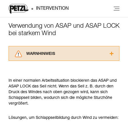
INTERVENTION
Verwendung von ASAP und ASAP LOCK
bei starkem Wind
WARNHINWEIS
Lesen Sie die Gebrauchsanweisungen der
Produkte, um die es in diesem Tech Tipp geht,
aufmerksam durch, bevor Sie diesen zu Rate
In einer normalen Arbeitssituation blockieren das ASAP und
ziehen. Um diese Zusatzinformationen
ASAP LOCK das Seil nicht. Wenn das Seil z. B. durch den
verstehen zu können, müssen Sie zuerst die in
Druck des Windes nach oben gezogen wird, kann sich
der Gebrauchsanweisung enthaltenen
Schlappseil bilden, wodurch sich die mögliche Sturzhöhe
Informationen richtig verstanden haben.
vergrößert.
Die Beherrschung dieser Techniken setzt eine
entsprechende Ausbildung und ein spezielles
Training voraus. Prüfen Sie zusammen mit
Lösungen, um Schlappseilbildung durch Wind zu vermeiden:
einem Profi, ob Sie in der Lage sind, den
Vorgang alleine sicher zu wiederholen, bevor