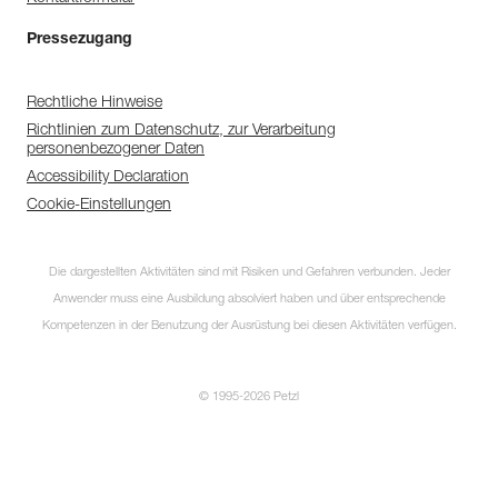
Pressezugang
Rechtliche Hinweise
Richtlinien zum Datenschutz, zur Verarbeitung
personenbezogener Daten
Accessibility Declaration
Cookie-Einstellungen
Die dargestellten Aktivitäten sind mit Risiken und Gefahren verbunden. Jeder
Anwender muss eine Ausbildung absolviert haben und über entsprechende
Kompetenzen in der Benutzung der Ausrüstung bei diesen Aktivitäten verfügen.
© 1995-2026 Petzl