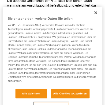
Die doppelte Umlenkrolle SPIN L2 lässt sich öffnen, auch
wenn sie am Anschlagpunkt befestigt ist, und erleichtert das
Einrichten von Flaschenzugsystem und Hilfsseilbahnen.
Dank der beiden parallel montierten Laufrollen und der
Sie entscheiden, welche Daten Sie teilen
zusätzlichen Befestigungsöse ermöglicht die Umlenkrolle
das Einrichten verschiedener komplexer
Wir (PETZL Distribution SAS) verwenden Cookies und/oder ähnliche
Technologien, um das ordnungsgemäße Funktionieren unserer Website zu
Flaschenzugsysteme. Die großen Laufrollen mit gekapseltem
gewährleisten, unsere Inhalte und Anzeigen individuell zu gestalten und
Kugellager gewährleisten einen ausgezeichneten
unseren Datenverkehr zu analysieren. Wir geben auch Informationen über Ihr
Wirkungsgrad. Das Handling wird durch einen Wirbel
Surfverhalten auf unserer Website an unsere Analyse-, Werbe- und Social-
erleichtert, welcher eine Ausrichtung der Umlenkrolle unter
Media-Partner weiter, um unsere Werbung anzupassen. Wenn Sie diese
Last sowie ein direktes Einhängen von Karabinern, Seilen
akzeptieren, sind unsere Cookies und/oder ähnliche Technologien nur auf
oder Schlingen ermöglicht.
unserer Website aktiv und verfolgen Sie nicht auf andere Websites. Die
Cookies und/oder ähnliche Technologien unserer Partner werden Sie während
Ihres gesamten Surfens verfolgen. Sie können Ihre Einwilligung jederzeit
widerrufen, indem Sie auf den Link „Cookie-Einstellungen“ klicken, der sich am
unteren Rand der Website befindet. Die Ablehnung aller oder eines Teils dieser
Cookies kann Ihre Benutzererfahrung beeinträchtigen, aber unter keinen
Umständen wird eine solche Ablehnung Sie daran hindern, auf unsere Website
zuzugreifen.
Alle ablehnen
Alle Cookies akzeptieren