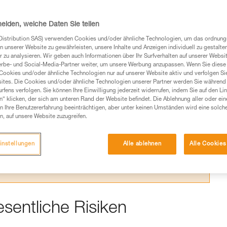
onierung
heiden, welche Daten Sie teilen
Distribution SAS) verwenden Cookies und/oder ähnliche Technologien, um das ordnu
n unserer Website zu gewährleisten, unsere Inhalte und Anzeigen individuell zu gestalte
 zu analysieren. Wir geben auch Informationen über Ihr Surfverhalten auf unserer Websi
erbe- und Social-Media-Partner weiter, um unsere Werbung anzupassen. Wenn Sie diese 
Cookies und/oder ähnliche Technologien nur auf unserer Website aktiv und verfolgen Sie
Produkte, um die es in diesem Tech Tipp geht,
ites. Die Cookies und/oder ähnliche Technologien unserer Partner werden Sie während 
te ziehen. Um diese Zusatzinformationen verstehen zu
fens verfolgen. Sie können Ihre Einwilligung jederzeit widerrufen, indem Sie auf den Li
auchsanweisung enthaltenen Informationen richtig
n“ klicken, der sich am unteren Rand der Website befindet. Die Ablehnung aller oder ein
 Ihre Benutzererfahrung beeinträchtigen, aber unter keinen Umständen wird eine solch
n, auf unsere Website zuzugreifen.
 eine entsprechende Ausbildung und ein spezielles
inem Profi, ob Sie in der Lage sind, den Vorgang
n eigenständig durchführen.
instellungen
Alle ablehnen
Alle Cookies
ivität verbundenen Techniken. Möglicherweise gibt es
chrieben werden.
sentliche Risiken