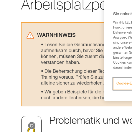
Arbeitsplatzpositi
Sie entsc
Wir (PETZL 
Funktioniere
Datenverkehr
WARNHINWEIS
Analyse-, W
sind unsere 
Lesen Sie die Gebrauchsanweisungen der 
andere Webs
aufmerksam durch, bevor Sie diesen zu Ra
gesamten Sur
können, müssen Sie zuerst die in der Gebr
Einstellunge
verstanden haben.
Cookies kann
daran hinder
Die Beherrschung dieser Techniken setzt
Training voraus. Prüfen Sie zusammen mit e
alleine sicher zu wiederholen, bevor Sie ih
Cookie-E
Wir geben Beispiele für die mit Ihrer Akt
noch andere Techniken, die hier nicht bes
Problematik und we