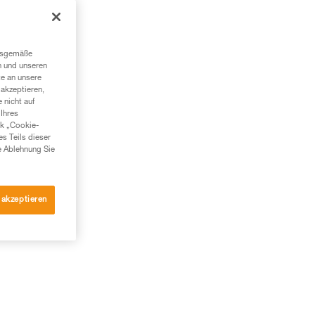
ngsgemäße
n und unseren
te an unsere
akzeptieren,
 nicht auf
Ihres
nk „Cookie-
es Teils dieser
e Ablehnung Sie
 akzeptieren