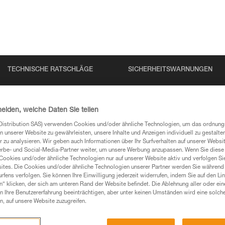
TECHNISCHE RATSCHLÄGE
SICHERHEITSWARNUNGEN
heiden, welche Daten Sie teilen
Distribution SAS) verwenden Cookies und/oder ähnliche Technologien, um das ordnu
n unserer Website zu gewährleisten, unsere Inhalte und Anzeigen individuell zu gestalte
N
 zu analysieren. Wir geben auch Informationen über Ihr Surfverhalten auf unserer Websi
erbe- und Social-Media-Partner weiter, um unsere Werbung anzupassen. Wenn Sie diese 
Cookies und/oder ähnliche Technologien nur auf unserer Website aktiv und verfolgen Sie
ites. Die Cookies und/oder ähnliche Technologien unserer Partner werden Sie während 
 Ihre Fragen gefunden haben, sollten Sie sie hier
fens verfolgen. Sie können Ihre Einwilligung jederzeit widerrufen, indem Sie auf den Li
n“ klicken, der sich am unteren Rand der Website befindet. Die Ablehnung aller oder ein
 Ihre Benutzererfahrung beeinträchtigen, aber unter keinen Umständen wird eine solch
n, auf unsere Website zuzugreifen.
chführen