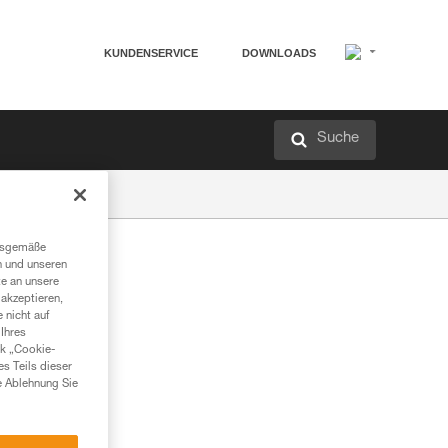
KUNDENSERVICE
DOWNLOADS
Suche
ngsgemäße
n und unseren
te an unsere
akzeptieren,
 nicht auf
Ihres
nk „Cookie-
es Teils dieser
e Ablehnung Sie