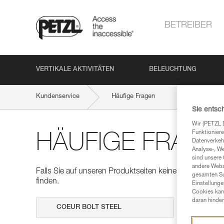
BETREIBER
VERTIKALE AKTIVITÄTEN
BELEUCHTUNG
Kundenservice
Häufige Fragen
Sie entsc
Wir (PETZL 
Funktioniere
HÄUFIGE FRAGE
Datenverkehr
Analyse-, W
sind unsere 
andere Webs
Falls Sie auf unseren Produktseiten keine Antworten auf
gesamten Sur
finden.
Einstellunge
Cookies kann
daran hinder
Suche dur