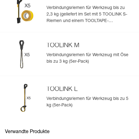
Verbindungsriemen für Werkzeug bis zu
2,3 kg (geliefert im Set mit 5 TOOLINK S-
Einfache Verwaltung und Überprüfung Ihrer PSA
Riemen und einem TOOLTAPE-
Klebeband)
Fügen Sie ein Petzl-Produkt durch das Einscannen seiner
Datamatrix hinzu: Alle Produktinformationen werden
automatisch hochgeladen.
TOOLINK M
Importieren und exportieren Sie problemlos die Daten
Verbindungsriemen für Werkzeug mit Öse
Ihrer vorhandenen PSA-Bestände.
bis zu 3 kg (5er-Pack)
Sehen Sie sich die Geschichte eines Produkts ab dem
Herstellungsdatum an.
TOOLINK L
Mehr erfahren
Verbindungsriemen für Werkzeug bis zu 5
kg (5er-Pack)
Verwandte Produkte