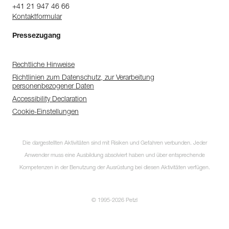
+41 21 947 46 66
Kontaktformular
Pressezugang
Rechtliche Hinweise
Richtlinien zum Datenschutz, zur Verarbeitung
personenbezogener Daten
Accessibility Declaration
Cookie-Einstellungen
Die dargestellten Aktivitäten sind mit Risiken und Gefahren verbunden. Jeder
Anwender muss eine Ausbildung absolviert haben und über entsprechende
Kompetenzen in der Benutzung der Ausrüstung bei diesen Aktivitäten verfügen.
© 1995-2026 Petzl