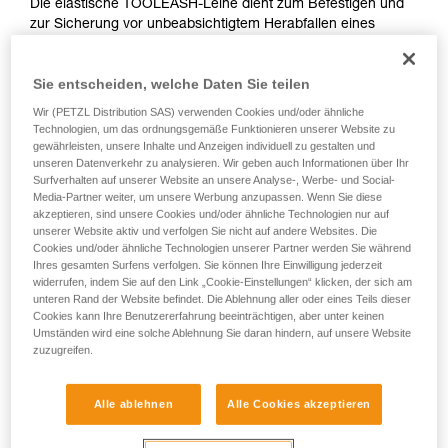
Die elastische TOOLEASH-Leine dient zum Befestigen und
zur Sicherung vor unbeabsichtigtem Herabfallen eines
Werkzeugs bei Höhenarbeiten. Die elastische, sehr robuste
Leine reduziert das Volumen am Gurt. Ihr vielseitiges
Sie entscheiden, welche Daten Sie teilen
Befestigungssystem ermöglicht eine dauerhafte Verbindung
am Werkzeug oder ein Austauschen je nach Bedarf. Die
Wir (PETZL Distribution SAS) verwenden Cookies und/oder ähnliche
TOOLEASH ist Teil einer Komplettlösung zum Schutz vor
Technologien, um das ordnungsgemäße Funktionieren unserer Website zu
unbeabsichtigtem Herabfallen von Werkzeug.
gewährleisten, unsere Inhalte und Anzeigen individuell zu gestalten und
unseren Datenverkehr zu analysieren. Wir geben auch Informationen über Ihr
Surfverhalten auf unserer Website an unsere Analyse-, Werbe- und Social-
Media-Partner weiter, um unsere Werbung anzupassen. Wenn Sie diese
akzeptieren, sind unsere Cookies und/oder ähnliche Technologien nur auf
HOW TO Use ou solutions for dropped tool
unserer Website aktiv und verfolgen Sie nicht auf andere Websites. Die
prevention
Cookies und/oder ähnliche Technologien unserer Partner werden Sie während
Ihres gesamten Surfens verfolgen. Sie können Ihre Einwilligung jederzeit
widerrufen, indem Sie auf den Link „Cookie-Einstellungen“ klicken, der sich am
unteren Rand der Website befindet. Die Ablehnung aller oder eines Teils dieser
Cookies kann Ihre Benutzererfahrung beeinträchtigen, aber unter keinen
Umständen wird eine solche Ablehnung Sie daran hindern, auf unsere Website
zuzugreifen.
Alle ablehnen
Alle Cookies akzeptieren