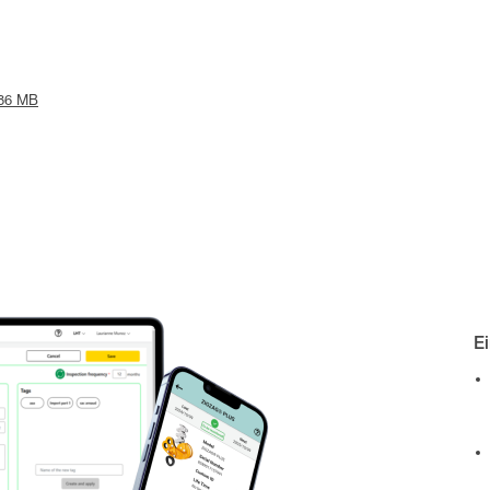
.86 MB
E