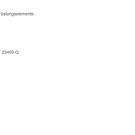
srüstungselemente.
/T 23469-Q