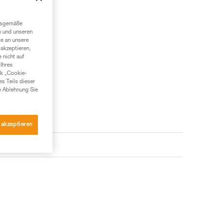
ngsgemäße
n und unseren
te an unsere
akzeptieren,
 nicht auf
Ihres
nk „Cookie-
es Teils dieser
e Ablehnung Sie
 akzeptieren