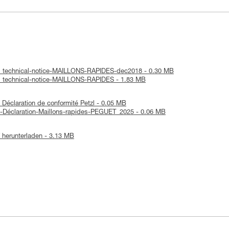
 : technical-notice-MAILLONS-RAPIDES-dec2018 - 0.30 MB
: technical-notice-MAILLONS-RAPIDES - 1.83 MB
Déclaration de conformité Petzl - 0.05 MB
-Déclaration-Maillons-rapides-PEGUET_2025 - 0.06 MB
herunterladen - 3.13 MB