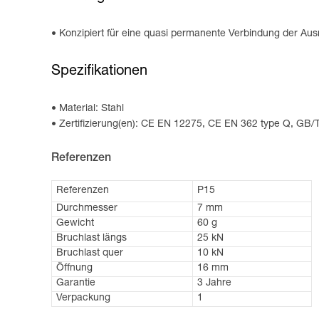
Konzipiert für eine quasi permanente Verbindung der Au
Spezifikationen
Material: Stahl
Zertifizierung(en): CE EN 12275, CE EN 362 type Q, GB
Referenzen
Referenzen
P15
Durchmesser
7 mm
Gewicht
60 g
Bruchlast längs
25 kN
Bruchlast quer
10 kN
Öffnung
16 mm
Garantie
3 Jahre
Verpackung
1