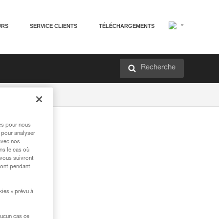
URS
SERVICE CLIENTS
TÉLÉCHARGEMENTS
Recherche
res pour nous
 pour analyser
avec nos
ns le cas où
 vous suivront
ront pendant
kies » prévu à
aucun cas ce