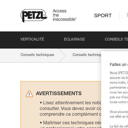
SPORT
VERTICALITÉ
ECLAIRAGE
CONSEILS T
Conseils techniques
Conseils techniques par produit
Faites un
Nous (PETZL 
assurer du b
notre trafic
partenaires 
vous les acc
AVERTISSEMENTS
pas sur d’au
toute votre 
Lisez attentivement les notices technique
consulter. Vous devez avoir compris les in
Vous pouvez 
comprendre ce complément d’informations
cet effet en
Maîtriser ces techniques nécessite une f
Le fait de r