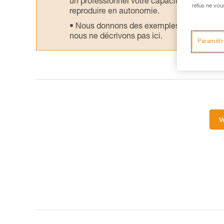
un professionnel votre capacité à refaire la
refus ne vou
reproduire en autonomie.
Nous donnons des exemples de techniques l
nous ne décrivons pas ici.
Paramètr
V