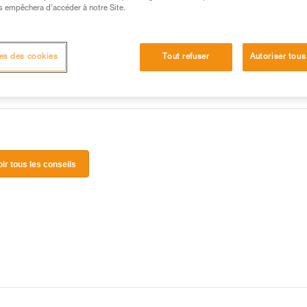
 manipulation, seul, en toute sécurité, avant de la
s empêchera d’accéder à notre Site.
iées à votre activité. Il peut en exister d’autres que
es des cookies
Tout refuser
Autoriser tous
oir tous les conseils