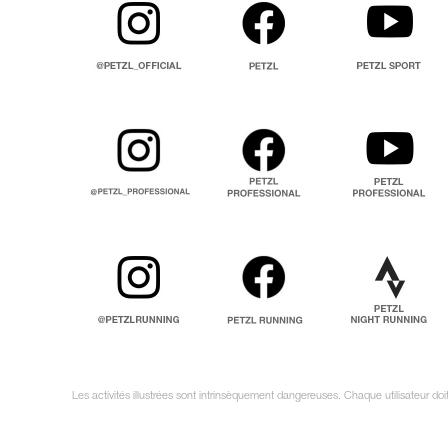
Les activités illustrées sont intrinsèquement dangereuses. Chaque utilisateur d