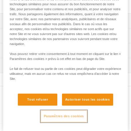
spécialement conçu pour planter et retaper les pitons.
technologies similaires pour nous assurer du bon fonctionnement de notre
Site, pour personnaliser notre contenu et nos publicités, et pour analyser notre
trafic. Nous partageons également des informations, quant à votre navigation
sur notre Site, avec nos partenaires analytiques, publicitaires et de réseaux
Descriptif
sociaux afin de personnaliser nos publicités. Dans le cas où vous les
acceptez, nos cookies et/ou technologies similaires ne sont actifs que sur
Compatible avec les piolets SUM'TEC, QUARK, NOMIC et
notre Site et ne vous suivront pas sur d’autres sites web. Les cookies et/ou
Spécifications techniques
ERGONOMIC.
technologies similaires de nos partenaires vous suivront pendant toute votre
navigation.
Matière(s): acier
Informations techniques
Vous pouvez retirer votre consentement à tout moment en cliquant sur le lien «
Certification(s): CE, UIAA
Paramètres des cookies » prévu à cet effet en bas de page du Site.
Notice
Inspection
Spécifications référence(s)
Télécharger le pdf technical-notice-ice-axes-
Le fait de refuser tout ou partie de ces cookies peut dégrader votre expérience
accessories-1
utilisateur, mais en aucun cas ce refus ne vous empêchera d’accéder à notre
Référence : U19 MAR
Site.
FAQ
Poids : 58 g
FAQ
Garantie : 3
Conditionnement : 1
Autres produits
Voir tous les contenus techniques
Tout refuser
Autoriser tous les cookies
Produits complémentaires
Paramètres des cookies