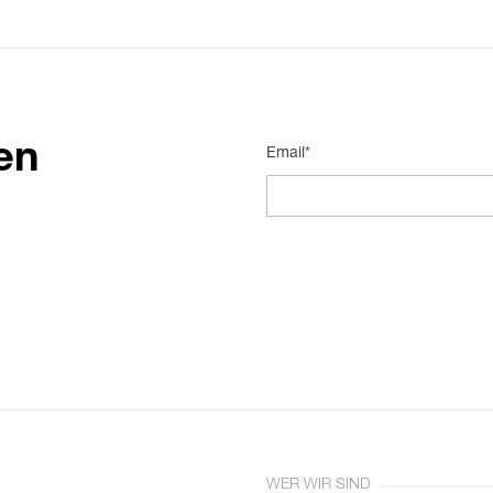
en
Email*
WER WIR SIND