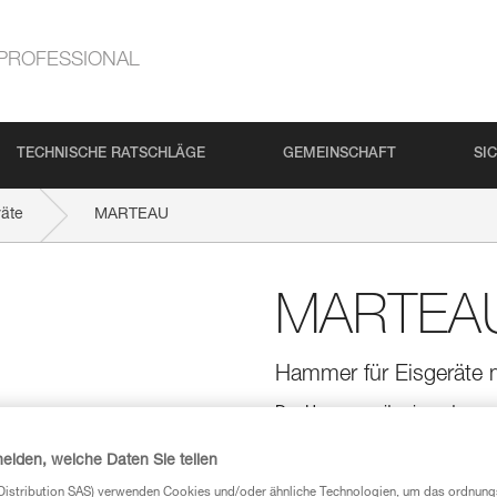
PROFESSIONAL
TECHNISCHE RATSCHLÄGE
GEMEINSCHAFT
SI
räte
MARTEAU
MARTEA
Hammer für Eisgeräte 
Der Hammer mit seinem trapezf
Haken konzipiert.
heiden, welche Daten Sie teilen
Einen Händler finden
Distribution SAS) verwenden Cookies und/oder ähnliche Technologien, um das ordnu