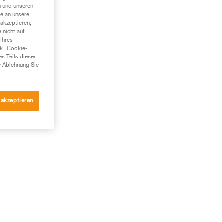
n und unseren
te an unsere
akzeptieren,
 nicht auf
Ihres
nk „Cookie-
es Teils dieser
e Ablehnung Sie
 akzeptieren