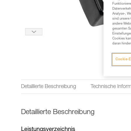
Funktioniere
Datenverkehr
Analyse-, W
sind unsere 
andere Webs
gesamten Sur
Einstellunge
Cookies kann
daran hinder
Cookie-E
Detaillierte Beschreibung
Technische Infor
Detaillierte Beschreibung
Leistungsverzeichnis