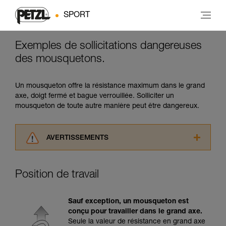
SPORT
Exemples de sollicitations dangereuses
des mousquetons.
Un mousqueton offre la résistance maximum dans le grand
axe, doigt fermé et bague verrouillée. Solliciter un
mousqueton de toute autre manière peut être dangereux.
AVERTISSEMENTS
Lisez attentivement les notices techniques des
produits utilisés dans ce conseil avant de le
Position de travail
consulter. Vous devez avoir compris les
informations de la notice technique pour
pouvoir comprendre ce complément
Sauf exception, un mousqueton est
d’informations.
conçu pour travailler dans le grand axe.
Maîtriser ces techniques nécessite une
Seule la valeur de résistance en grand axe