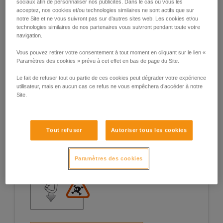
sociaux afin de personnaliser nos publicités. Dans le cas où vous les
acceptez, nos cookies et/ou technologies similaires ne sont actifs que sur
notre Site et ne vous suivront pas sur d’autres sites web. Les cookies et/ou
technologies similaires de nos partenaires vous suivront pendant toute votre
navigation.
Exemples de situations à risques sur le
Vous pouvez retirer votre consentement à tout moment en cliquant sur le lien «
terrain
Paramètres des cookies » prévu à cet effet en bas de page du Site.
Le fait de refuser tout ou partie de ces cookies peut dégrader votre expérience
utilisateur, mais en aucun cas ce refus ne vous empêchera d’accéder à notre
Site.
1. Ouverture du doigt, travail en doigt
Tout refuser
Autoriser tous les cookies
ouvert
Paramètres des cookies