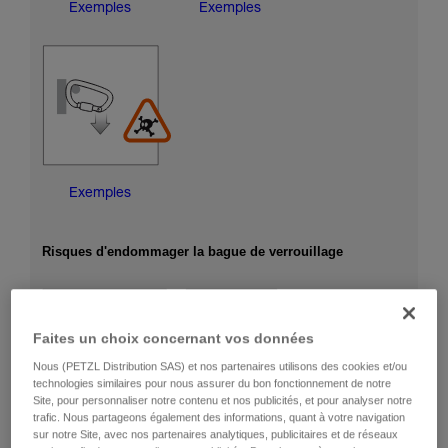
Exemples
Exemples
Exemples
Risques d'endommager la bague de verrouillage
Faites un choix concernant vos données
Nous (PETZL Distribution SAS) et nos partenaires utilisons des cookies et/ou
technologies similaires pour nous assurer du bon fonctionnement de notre
Site, pour personnaliser notre contenu et nos publicités, et pour analyser notre
trafic. Nous partageons également des informations, quant à votre navigation
sur notre Site, avec nos partenaires analytiques, publicitaires et de réseaux
Exemples
Exemples