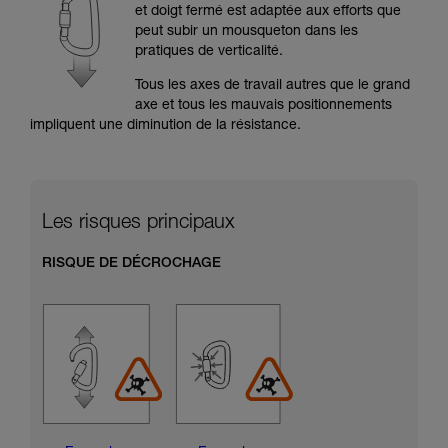
formation et un entraînement spécifique. Validez
et doigt fermé est adaptée aux efforts que
avec un professionnel votre capacité à refaire
peut subir un mousqueton dans les
la manipulation, seul, en toute sécurité, avant
pratiques de verticalité.
de la reproduire en autonomie.
Nous donnons des exemples de techniques
Tous les axes de travail autres que le grand
liées à votre activité. Il peut en exister d’autres
axe et tous les mauvais positionnements
que nous ne décrivons pas ici.
impliquent une diminution de la résistance.
Les risques principaux
RISQUE DE DÉCROCHAGE