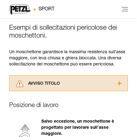
SPORT
Esempi di sollecitazioni pericolose dei
moschettoni.
Un moschettone garantisce la massima resistenza sull’asse
maggiore, con leva chiusa e ghiera bloccata. Una diversa
sollecitazione del moschettone può essere pericolosa.
AVVISO TITOLO
Leggere attentamente le istruzioni tecniche dei
prodotti utilizzati in questo consiglio prima di
Posizione di lavoro
consultarlo. Dovete aver compreso le
informazioni dell’istruzione tecnica per poter
capire queste ulteriori informazioni.
Salvo eccezione, un moschettone è
La padronanza di queste tecniche richiede una
progettato per lavorare sull’asse
formazione ed un addestramento specifico.
maggiore.