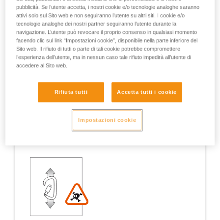
pubblicità. Se l’utente accetta, i nostri cookie e/o tecnologie analoghe saranno
attivi solo sul Sito web e non seguiranno l’utente su altri siti. I cookie e/o
tecnologie analoghe dei nostri partner seguiranno l’utente durante la
navigazione. L’utente può revocare il proprio consenso in qualsiasi momento
Esempi
Esempi
facendo clic sul link “Impostazioni cookie”, disponibile nella parte inferiore del
Sito web. Il rifiuto di tutti o parte di tali cookie potrebbe compromettere
l’esperienza dell’utente, ma in nessun caso tale rifiuto impedirà all’utente di
accedere al Sito web.
Esempi di situazioni a rischio sul campo
Rifiuta tutti
Accetta tutti i cookie
Impostazioni cookie
1. APERTURA DELLA LEVA, LAVORO CON LEVA
APERTA