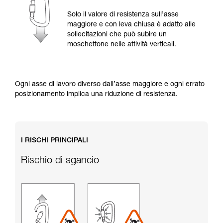
Verificate con un professionista la vostra
capacità di rifare la manovra, da soli, in piena
Solo il valore di resistenza sull’asse
sicurezza, prima di riprodurla autonomamente.
maggiore e con leva chiusa è adatto alle
Forniamo esempi di tecniche relative alla vostra
sollecitazioni che può subire un
attività. Ne possono esistere altre che non
moschettone nelle attività verticali.
vengono qui descritte.
Ogni asse di lavoro diverso dall’asse maggiore e ogni errato
posizionamento implica una riduzione di resistenza.
I RISCHI PRINCIPALI
Rischio di sgancio