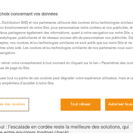
 choix concernant vos données
Distribution SAS) et nos partenaires utilisons des cookies et/ou technologies similai
s des produits utilisés dans ce conseil avant de le
on fonctionnement de notre Site, pour personnaliser notre contenu et nos publicités, et
formations de la notice technique pour pouvoir
. Nous partageons également des informations, quant à votre navigation sur notre Site, 
analytiques, publicitaires et de réseaux sociaux afin de personnaliser nos publicités. Da
.
eptez, nos cookies et/ou technologies similaires ne sont actifs que sur notre Site et ne
ormation et un entraînement spécifique. Validez avec
tres sites web. Les cookies et/ou technologies similaires de nos partenaires vous suiv
navigation.
 manipulation, seul, en toute sécurité, avant de la
retirer votre consentement à tout moment en cliquant sur le lien « Paramètres des coo
 bas de page du Site.
iées à votre activité. Il peut en exister d’autres que
efuser tout ou partie de ces cookies peut dégrader votre expérience utilisateur, mais en 
s empêchera d’accéder à notre Site.
es des cookies
Tout refuser
Autoriser tous
ier gage de sécurité.
l : l’escalade en cordée reste la meilleure des solutions, qui