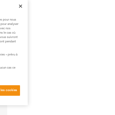
res pour nous
 pour analyser
avec nos
ns le cas où
 vous suivront
ront pendant
kies » prévu à
aucun cas ce
 les cookies