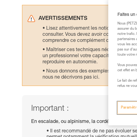
Faites un
AVERTISSEMENTS
Nous (PETZL 
Lisez attentivement les notices technique
assurer du b
consulter. Vous devez avoir compris les in
notre trafic
partenaires 
comprendre ce complément d’informations
vous les acc
Maîtriser ces techniques nécessite une f
pas sur d’au
toute votre 
un professionnel votre capacité à refaire la
reproduire en autonomie.
Vous pouvez 
cet effet en
Nous donnons des exemples de techniques l
nous ne décrivons pas ici.
Le fait de r
refus ne vou
Important :
Paramètr
En escalade, ou alpinisme, la cordée est le prem
Il est recommandé de ne pas évoluer seu