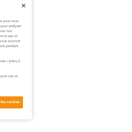
res pour nous
 pour analyser
avec nos
ns le cas où
 vous suivront
ront pendant
kies » prévu à
aucun cas ce
 les cookies