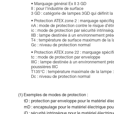
Marquage général Ex II 3 GD
II : pour l’industrie de surface
3 GD : catégorie de lampes 3GD qui définit la 
Protection ATEX zone 2 : marquage spécifiqu
nA : mode de protection contre le risque d’éti
ic : mode de protection par sécurité intrinsèq
IIB : lampe destinée à un environnement prés
T4 : température de surface maximum de la l
Gc : niveau de protection normal
Protection ATEX zone 22 : marquage spécifiq
tc : mode de protection par enveloppe
IIIC : lampe destinée à un environnement pré
poussières IIIC
T135°C : température maximale de la lampe :
Dc : niveau de protection normal
(1) Exemples de modes de protection :
tD : protection par enveloppe pour le matériel éle
mD : encapsulage pour le matériel électrique pour
iD : sécurité intrinsèque pour le matériel électriq