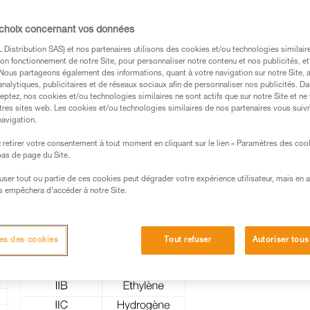
s des produits utilisés dans ce conseil avant de le
formations de la notice technique pour pouvoir
 choix concernant vos données
.
Distribution SAS) et nos partenaires utilisons des cookies et/ou technologies similai
ormation et un entraînement spécifique. Validez avec
on fonctionnement de notre Site, pour personnaliser notre contenu et nos publicités, et
 manipulation, seul, en toute sécurité, avant de la
. Nous partageons également des informations, quant à votre navigation sur notre Site, 
analytiques, publicitaires et de réseaux sociaux afin de personnaliser nos publicités. Da
eptez, nos cookies et/ou technologies similaires ne sont actifs que sur notre Site et ne
iées à votre activité. Il peut en exister d’autres que
tres sites web. Les cookies et/ou technologies similaires de nos partenaires vous suiv
navigation.
retirer votre consentement à tout moment en cliquant sur le lien « Paramètres des coo
 bas de page du Site.
efuser tout ou partie de ces cookies peut dégrader votre expérience utilisateur, mais en 
s empêchera d’accéder à notre Site.
es des cookies
Tout refuser
Autoriser tous