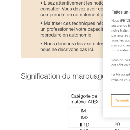
Lisez attentivement les notices technique
consulter. Vous devez avoir compris les in
Faites un
comprendre ce complément d’informations
Nous (PETZL 
Maîtriser ces techniques nécessite une f
assurer du b
un professionnel votre capacité à refaire la
notre trafic
reproduire en autonomie.
partenaires 
vous les acc
Nous donnons des exemples de techniques l
pas sur d’au
nous ne décrivons pas ici.
toute votre 
Vous pouvez 
cet effet en
Signification du marquage ATEX :
Le fait de r
refus ne vou
Paramètr