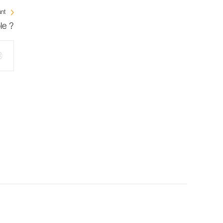
ant
le ?