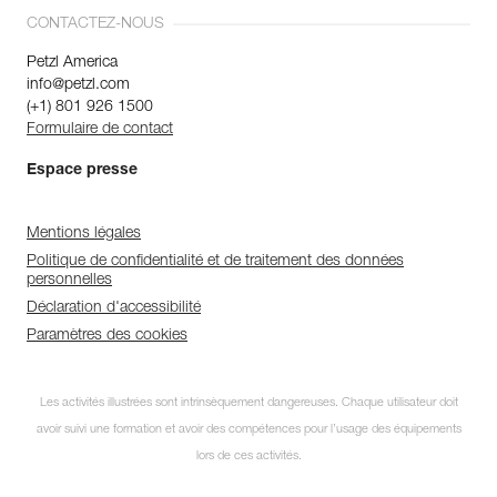
CONTACTEZ-NOUS
Petzl America
info@petzl.com
(+1) 801 926 1500
Formulaire de contact
Espace presse
Mentions légales
Politique de confidentialité et de traitement des données
personnelles
Déclaration d'accessibilité
Paramètres des cookies
Les activités illustrées sont intrinsèquement dangereuses. Chaque utilisateur doit
avoir suivi une formation et avoir des compétences pour l’usage des équipements
lors de ces activités.