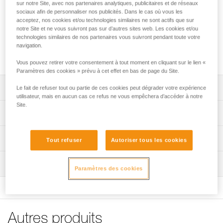
sur notre Site, avec nos partenaires analytiques, publicitaires et de réseaux
sociaux afin de personnaliser nos publicités. Dans le cas où vous les
acceptez, nos cookies et/ou technologies similaires ne sont actifs que sur
notre Site et ne vous suivront pas sur d’autres sites web. Les cookies et/ou
technologies similaires de nos partenaires vous suivront pendant toute votre
navigation.
Vous pouvez retirer votre consentement à tout moment en cliquant sur le lien «
Paramètres des cookies » prévu à cet effet en bas de page du Site.
Descriptif
Le fait de refuser tout ou partie de ces cookies peut dégrader votre expérience
utilisateur, mais en aucun cas ce refus ne vous empêchera d’accéder à notre
Site.
Construction confortable :
Spécifications techniques
- toutes les zones de contact, ceinture et tours de cuisse,
en mousse préformée et doublées de tissu respirant,
Point d'attache ventral: connexion d'un descendeur, d'une
Informations techniques
permettent à l'utilisateur d'évoluer et de travailler
Tout refuser
Autoriser tous les cookies
longe de maintien en utilisation à simple, d'une sellette sur
confortablement,
le D ventral et d'une longe via un RING OPEN connecté
Notice
- le bon placement et le maintien du harnais sur
Inspection
sur le point de connexion textile.
Télécharger le pdf technical-notice-AVAO-SIT-SITFAST-3
l'utilisateur sont optimum, grâce à la ceinture et aux tours
Paramètres des cookies
Points d'attache latéraux: connexion d'une longe de
de cuisse semi-rigides,
Déclaration de conformité
Procédure de vérification EPI
maintien en utilisation à double.
- les points d'attache latéraux métalliques sont rabattables
Télécharger le pdf UE-Declaration-AVAO SIT FAST-
Télécharger le pdf verif-EPI-harnais-PRO-procedure-FR
pour éviter les accrochages involontaires quand ils ne
C079BB0X
Point d'attache à l'arrière de la ceinture: connexion d'un
sont pas utilisés,
Fiche de suivi EPI
système d'arrêt des chutes.
Conseils pour l'entretien de vos équipements
Autres produits
- l'arrière des cuisses est équipé de sangles élastiquées
Télécharger le pdf verif-EPI-harnais-PRO-suivi-FR