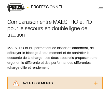
PROFESSIONNEL
Comparaison entre MAESTRO et I’D
pour le secours en double ligne de
traction
MAESTRO et I’D permettent de hisser efficacement, de
débrayer le blocage à tout moment et de contrôler la
descente de la charge. Les deux appareils proposent une
ergonomie différente et des performances différentes
(charge utile et rendement).
AVERTISSEMENTS
Lisez attentivement les notices techniques des
produits utilisés dans ce conseil avant de le
consulter. Vous devez avoir compris les
informations de la notice technique pour