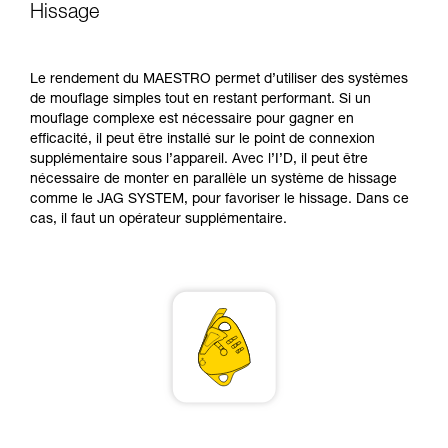
pouvoir comprendre ce complément
Hissage
d’informations.
Maîtriser ces techniques nécessite une
formation et un entraînement spécifique. Validez
Le rendement du MAESTRO permet d’utiliser des systèmes
avec un professionnel votre capacité à refaire
de mouflage simples tout en restant performant. Si un
la manipulation, seul, en toute sécurité, avant
mouflage complexe est nécessaire pour gagner en
de la reproduire en autonomie.
efficacité, il peut être installé sur le point de connexion
Nous donnons des exemples de techniques
supplémentaire sous l’appareil. Avec l’I’D, il peut être
liées à votre activité. Il peut en exister d’autres
nécessaire de monter en parallèle un système de hissage
que nous ne décrivons pas ici.
comme le JAG SYSTEM, pour favoriser le hissage. Dans ce
cas, il faut un opérateur supplémentaire.