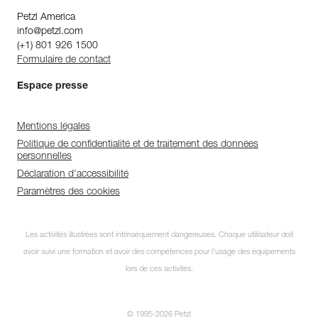
Petzl America
info@petzl.com
(+1) 801 926 1500
Formulaire de contact
Espace presse
Mentions légales
Politique de confidentialité et de traitement des données
personnelles
Déclaration d'accessibilité
Paramètres des cookies
Les activités illustrées sont intrinsèquement dangereuses. Chaque utilisateur doit
avoir suivi une formation et avoir des compétences pour l’usage des équipements
lors de ces activités.
© 1995-2026 Petzl