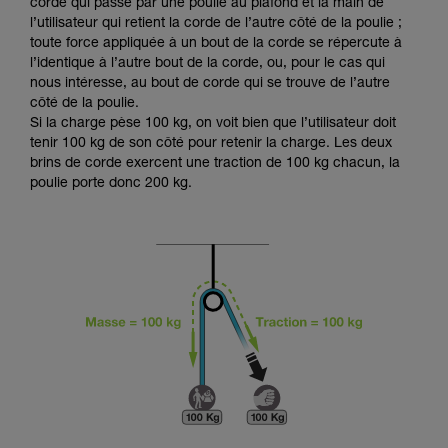
Maîtriser ces techniques nécessite une
corde qui passe par une poulie au plafond et la main de
formation et un entraînement spécifique. Validez
l’utilisateur qui retient la corde de l’autre côté de la poulie ;
avec un professionnel votre capacité à refaire
toute force appliquée à un bout de la corde se répercute à
la manipulation, seul, en toute sécurité, avant
l’identique à l’autre bout de la corde, ou, pour le cas qui
de la reproduire en autonomie.
nous intéresse, au bout de corde qui se trouve de l’autre
Nous donnons des exemples de techniques
côté de la poulie.
liées à votre activité. Il peut en exister d’autres
Si la charge pèse 100 kg, on voit bien que l’utilisateur doit
que nous ne décrivons pas ici.
tenir 100 kg de son côté pour retenir la charge. Les deux
brins de corde exercent une traction de 100 kg chacun, la
poulie porte donc 200 kg.