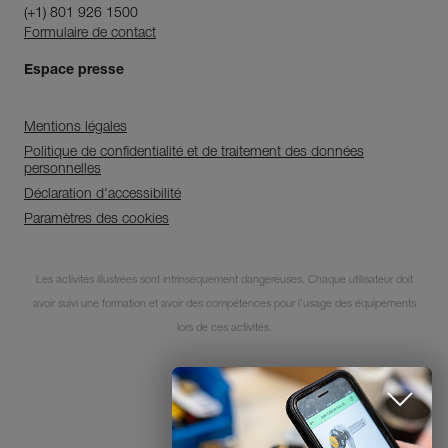
(+1) 801 926 1500
Formulaire de contact
Espace presse
Mentions légales
Politique de confidentialité et de traitement des données
personnelles
Déclaration d'accessibilité
Paramètres des cookies
Découvrez ePPEcentre
Les activités illustrées sont intrinsèquement dangereuses. Chaque utilisateur doit
avoir suivi une formation et avoir des compétences pour l’usage des équipements
Simplifiez le contrôle et le suivi de
votre parc d'EPI.
lors de ces activités.
JE DÉCOUVRE L'APP
© 1995-2026 Petzl