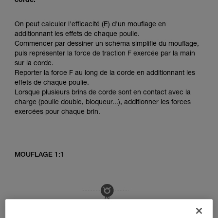
corde.
On peut calculer l'efficacité (E) d'un mouflage en
additionnant les effets de chaque poulie.
Commencer par dessiner un schéma simplifié du mouflage,
puis représenter la force de traction F exercée par la main
sur la corde.
Reporter la force F au long de la corde en additionnant les
effets de chaque poulie.
Lorsque plusieurs brins de corde sont en contact avec la
charge (poulie double, bloqueur...), additionner les forces
exercées pour chaque brin.
MOUFLAGE 1:1