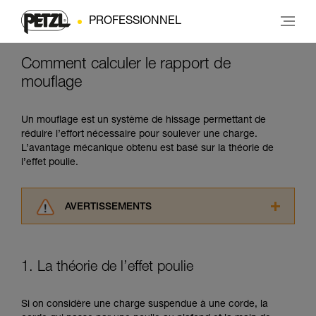
PROFESSIONNEL
Comment calculer le rapport de
mouflage
Un mouflage est un système de hissage permettant de
réduire l’effort nécessaire pour soulever une charge.
L’avantage mécanique obtenu est basé sur la théorie de
l’effet poulie.
AVERTISSEMENTS
Lisez attentivement les notices techniques des
produits utilisés dans ce conseil avant de le
consulter. Vous devez avoir compris les
1. La théorie de l’effet poulie
informations de la notice technique pour
pouvoir comprendre ce complément
d’informations.
Si on considère une charge suspendue à une corde, la