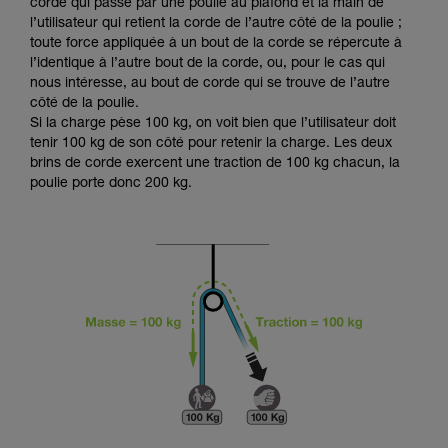
Maîtriser ces techniques nécessite une
corde qui passe par une poulie au plafond et la main de
formation et un entraînement spécifique. Validez
l’utilisateur qui retient la corde de l’autre côté de la poulie ;
avec un professionnel votre capacité à refaire
toute force appliquée à un bout de la corde se répercute à
la manipulation, seul, en toute sécurité, avant
l’identique à l’autre bout de la corde, ou, pour le cas qui
de la reproduire en autonomie.
nous intéresse, au bout de corde qui se trouve de l’autre
Nous donnons des exemples de techniques
côté de la poulie.
liées à votre activité. Il peut en exister d’autres
Si la charge pèse 100 kg, on voit bien que l’utilisateur doit
que nous ne décrivons pas ici.
tenir 100 kg de son côté pour retenir la charge. Les deux
brins de corde exercent une traction de 100 kg chacun, la
poulie porte donc 200 kg.