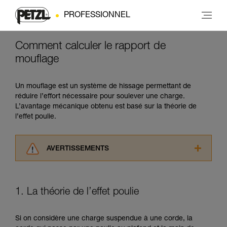
PROFESSIONNEL
Comment calculer le rapport de
mouflage
Un mouflage est un système de hissage permettant de
réduire l’effort nécessaire pour soulever une charge.
L’avantage mécanique obtenu est basé sur la théorie de
l’effet poulie.
AVERTISSEMENTS
Lisez attentivement les notices techniques des
produits utilisés dans ce conseil avant de le
consulter. Vous devez avoir compris les
1. La théorie de l’effet poulie
informations de la notice technique pour
pouvoir comprendre ce complément
d’informations.
Si on considère une charge suspendue à une corde, la