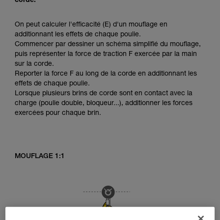
corde.
On peut calculer l'efficacité (E) d'un mouflage en
additionnant les effets de chaque poulie.
Commencer par dessiner un schéma simplifié du mouflage,
puis représenter la force de traction F exercée par la main
sur la corde.
Reporter la force F au long de la corde en additionnant les
effets de chaque poulie.
Lorsque plusieurs brins de corde sont en contact avec la
charge (poulie double, bloqueur...), additionner les forces
exercées pour chaque brin.
MOUFLAGE 1:1