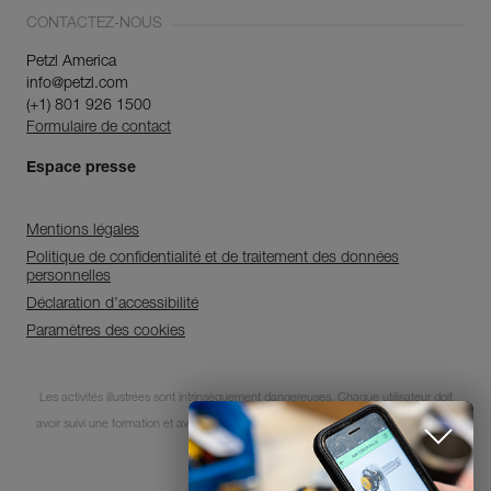
CONTACTEZ-NOUS
Petzl America
info@petzl.com
(+1) 801 926 1500
Formulaire de contact
Espace presse
Mentions légales
Politique de confidentialité et de traitement des données
personnelles
Déclaration d'accessibilité
Paramètres des cookies
Découvrez ePPEcentre
Les activités illustrées sont intrinsèquement dangereuses. Chaque utilisateur doit
avoir suivi une formation et avoir des compétences pour l’usage des équipements
Simplifiez le contrôle et le suivi de
votre parc d'EPI.
lors de ces activités.