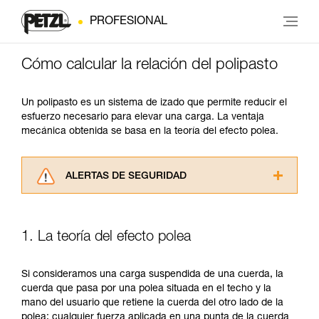
PROFESIONAL
Cómo calcular la relación del polipasto
Un polipasto es un sistema de izado que permite reducir el
esfuerzo necesario para elevar una carga. La ventaja
mecánica obtenida se basa en la teoría del efecto polea.
ALERTAS DE SEGURIDAD
Lea atentamente las fichas técnicas de los
productos utilizados en este consejo antes de
consultarlo. Usted debe comprender la
1. La teoría del efecto polea
información de la ficha técnica para poder
comprender este complemento informativo.
Dominar estas técnicas requiere una formación
Si consideramos una carga suspendida de una cuerda, la
y un entrenamiento específico. Confirme a
cuerda que pasa por una polea situada en el techo y la
través de un profesional su capacidad para
mano del usuario que retiene la cuerda del otro lado de la
ejecutar estas técnicas, solo y con total
polea; cualquier fuerza aplicada en una punta de la cuerda