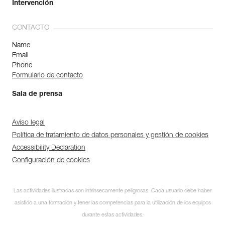
Intervención
CONTACTO
Name
Email
Phone
Formulario de contacto
Sala de prensa
Aviso legal
Política de tratamiento de datos personales y gestión de cookies
Accessibility Declaration
Configuración de cookies
Descubra ePPEcentre
Las actividades ilustradas son intrínsecamente peligrosas. Cada usuario debe haber
Simplifique el control y
asistido a una formación y tener las competencias para la utilización de los equipos
seguimiento de su parque de
EPI.
durante estas actividades.