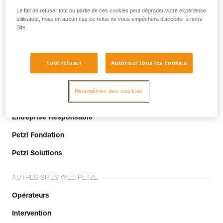
Le fait de refuser tout ou partie de ces cookies peut dégrader votre expérience
utilisateur, mais en aucun cas ce refus ne vous empêchera d’accéder à notre
Rejoignez la communauté !
Site.
Tout refuser
Autoriser tous les cookies
QUI SOMMES-NOUS ?
Paramètres des cookies
La marque
Entreprise Responsable
Petzl Fondation
Petzl Solutions
AUTRES SITES WEB PETZL
Opérateurs
Intervention