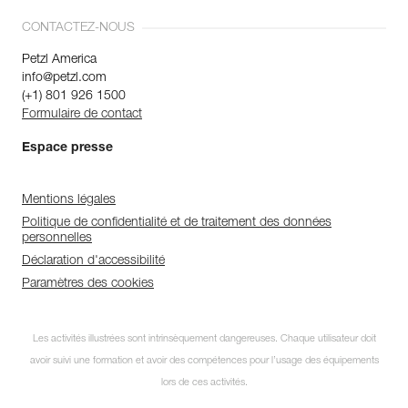
CONTACTEZ-NOUS
Petzl America
info@petzl.com
(+1) 801 926 1500
Formulaire de contact
Espace presse
Mentions légales
Politique de confidentialité et de traitement des données
personnelles
Déclaration d'accessibilité
Paramètres des cookies
Les activités illustrées sont intrinsèquement dangereuses. Chaque utilisateur doit
avoir suivi une formation et avoir des compétences pour l’usage des équipements
lors de ces activités.