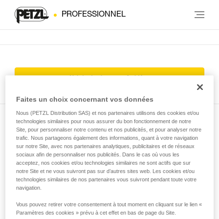
PROFESSIONNEL
Voir toutes les news & vidéos
Faites un choix concernant vos données
Nous (PETZL Distribution SAS) et nos partenaires utilisons des cookies et/ou
technologies similaires pour nous assurer du bon fonctionnement de notre
Abonnez-vous à la newsletter
Site, pour personnaliser notre contenu et nos publicités, et pour analyser notre
trafic. Nous partageons également des informations, quant à votre navigation
et restez connecté à notre actualité
sur notre Site, avec nos partenaires analytiques, publicitaires et de réseaux
sociaux afin de personnaliser nos publicités. Dans le cas où vous les
acceptez, nos cookies et/ou technologies similaires ne sont actifs que sur
notre Site et ne vous suivront pas sur d’autres sites web. Les cookies et/ou
Email *
technologies similaires de nos partenaires vous suivront pendant toute votre
navigation.
Vous pouvez retirer votre consentement à tout moment en cliquant sur le lien «
Paramètres des cookies » prévu à cet effet en bas de page du Site.