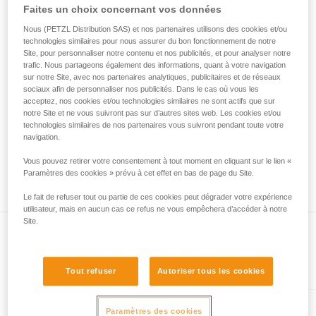
• Vérifiez que le mousqueton ne se bloque pas dans le trou
Faites un choix concernant vos données
de la reproduire en autonomie.
de connexion de l'appareil.
Nous donnons des exemples de techniques
• Évaluez la possibilité que le mousqueton se mette en
Nous (PETZL Distribution SAS) et nos partenaires utilisons des cookies et/ou
liées à votre activité. Il peut en exister d’autres
technologies similaires pour nous assurer du bon fonctionnement de notre
mauvaise position et la stabilité de cette mauvaise position.
que nous ne décrivons pas ici.
Site, pour personnaliser notre contenu et nos publicités, et pour analyser notre
• Vérifiez les risques d'interférence entre les éléments du
trafic. Nous partageons également des informations, quant à votre navigation
système et la bague du mousqueton.
sur notre Site, avec nos partenaires analytiques, publicitaires et de réseaux
sociaux afin de personnaliser nos publicités. Dans le cas où vous les
acceptez, nos cookies et/ou technologies similaires ne sont actifs que sur
Remarque
notre Site et ne vous suivront pas sur d’autres sites web. Les cookies et/ou
Pour les appareils munis d'une bague souple de maintien du
technologies similaires de nos partenaires vous suivront pendant toute votre
mousqueton (ZIGZAG, PIRANA...), refaites un test de
navigation.
compatibilité lorsque vous changez le mousqueton. En effet,
Vous pouvez retirer votre consentement à tout moment en cliquant sur le lien «
la bague souple peut avoir été déformée par le premier
Paramètres des cookies » prévu à cet effet en bas de page du Site.
mousqueton et ne plus maintenir correctement le second.
Le fait de refuser tout ou partie de ces cookies peut dégrader votre expérience
utilisateur, mais en aucun cas ce refus ne vous empêchera d’accéder à notre
Site.
Présent dans l'article
Tout refuser
Autoriser tous les cookies
Paramètres des cookies