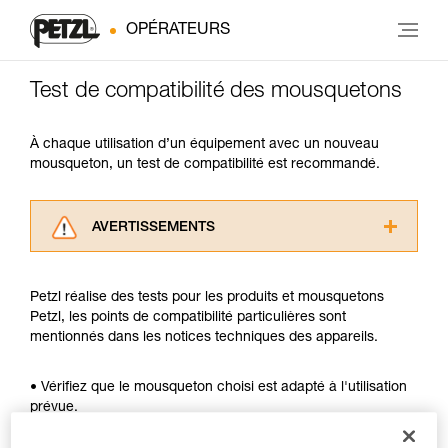
OPÉRATEURS
Test de compatibilité des mousquetons
À chaque utilisation d’un équipement avec un nouveau
mousqueton, un test de compatibilité est recommandé.
AVERTISSEMENTS
Lisez attentivement les notices techniques des
produits utilisés dans ce conseil avant de le
Petzl réalise des tests pour les produits et mousquetons
consulter. Vous devez avoir compris les
Petzl, les points de compatibilité particulières sont
informations de la notice technique pour
mentionnés dans les notices techniques des appareils.
pouvoir comprendre ce complément
d’informations.
Maîtriser ces techniques nécessite une
• Vérifiez que le mousqueton choisi est adapté à l'utilisation
formation et un entraînement spécifique. Validez
prévue.
avec un professionnel votre capacité à refaire
• Vérifiez que la section du mousqueton est adaptée.
la manipulation, seul, en toute sécurité, avant