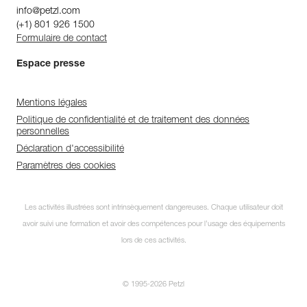
info@petzl.com
(+1) 801 926 1500
Formulaire de contact
Espace presse
Mentions légales
Politique de confidentialité et de traitement des données
personnelles
Déclaration d'accessibilité
Paramètres des cookies
Les activités illustrées sont intrinsèquement dangereuses. Chaque utilisateur doit
avoir suivi une formation et avoir des compétences pour l’usage des équipements
lors de ces activités.
© 1995-2026 Petzl