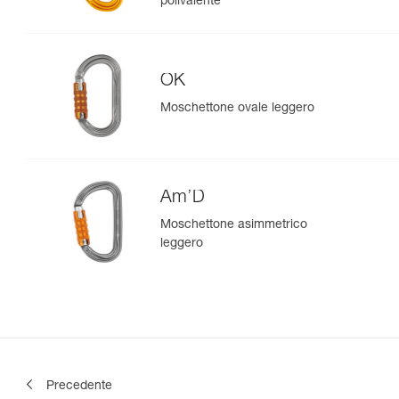
polivalente
OK
Moschettone ovale leggero
Am’D
Moschettone asimmetrico
leggero
Precedente