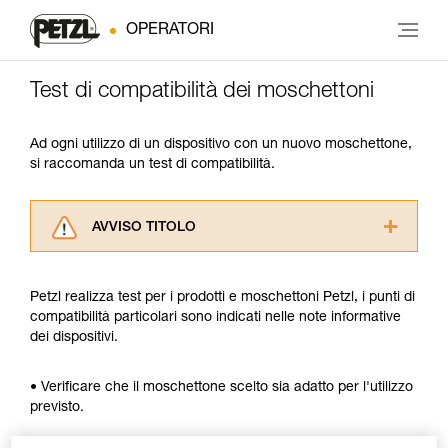
OPERATORI
Test di compatibilità dei moschettoni
Ad ogni utilizzo di un dispositivo con un nuovo moschettone,
si raccomanda un test di compatibilità.
AVVISO TITOLO
Leggere attentamente le istruzioni tecniche dei
prodotti utilizzati in questo consiglio prima di
Petzl realizza test per i prodotti e moschettoni Petzl, i punti di
consultarlo. Dovete aver compreso le
compatibilità particolari sono indicati nelle note informative
informazioni dell’istruzione tecnica per poter
dei dispositivi.
capire queste ulteriori informazioni.
La padronanza di queste tecniche richiede una
formazione ed un addestramento specifico.
• Verificare che il moschettone scelto sia adatto per l'utilizzo
Verificate con un professionista la vostra
previsto.
capacità di rifare la manovra, da soli, in piena
sicurezza, prima di riprodurla autonomamente.