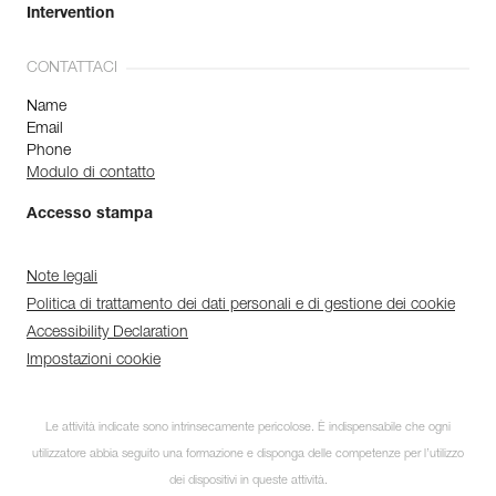
Intervention
CONTATTACI
Name
Email
Phone
Modulo di contatto
Accesso stampa
Note legali
Politica di trattamento dei dati personali e di gestione dei cookie
Accessibility Declaration
Impostazioni cookie
Le attività indicate sono intrinsecamente pericolose. È indispensabile che ogni
utilizzatore abbia seguito una formazione e disponga delle competenze per l’utilizzo
dei dispositivi in queste attività.