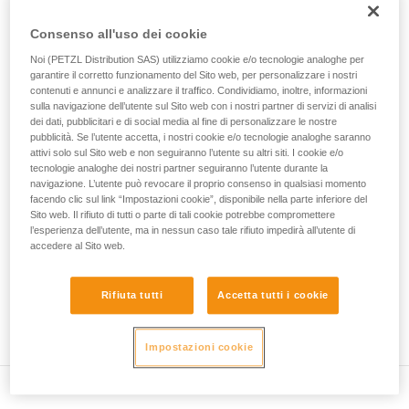
• Verificare che la sezione del moschettone sia adatta.
Forniamo esempi di tecniche relative alla vostra
Consenso all'uso dei cookie
attività. Ne possono esistere altre che non
• Verificare che il moschettone non si blocchi nel foro di
vengono qui descritte.
collegamento del dispositivo.
Noi (PETZL Distribution SAS) utilizziamo cookie e/o tecnologie analoghe per
garantire il corretto funzionamento del Sito web, per personalizzare i nostri
contenuti e annunci e analizzare il traffico. Condividiamo, inoltre, informazioni
• Valutare la possibilità che il moschettone si posizioni
sulla navigazione dell’utente sul Sito web con i nostri partner di servizi di analisi
erroneamente e la stabilità di questa posizione errata.
dei dati, pubblicitari e di social media al fine di personalizzare le nostre
pubblicità. Se l’utente accetta, i nostri cookie e/o tecnologie analoghe saranno
• Verificare i rischi d'interferenza tra gli elementi del sistema
attivi solo sul Sito web e non seguiranno l’utente su altri siti. I cookie e/o
e la ghiera del moschettone.
tecnologie analoghe dei nostri partner seguiranno l’utente durante la
navigazione. L’utente può revocare il proprio consenso in qualsiasi momento
facendo clic sul link “Impostazioni cookie”, disponibile nella parte inferiore del
Nota
Sito web. Il rifiuto di tutti o parte di tali cookie potrebbe compromettere
l’esperienza dell’utente, ma in nessun caso tale rifiuto impedirà all’utente di
accedere al Sito web.
Per i dispositivi dotati di un anello morbido di posizionamento
del moschettone (ZIGZAG, PIRANA...), rifare un test di
compatibilità quando si cambia il moschettone. Infatti,
Rifiuta tutti
Accetta tutti i cookie
l'anello morbido potrebbe essere stato deformato dal primo
moschettone e non tenere più correttamente il secondo.
Impostazioni cookie