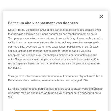
Faites un choix concernant vos données
Corde trop courte.
Nous (PETZL Distribution SAS) et nos partenaires utilisons des cookies et/ou
technologies similaires pour nous assurer du bon fonctionnement de notre
Solution :
faire systématiquement un nœud en bout de
Site, pour personnaliser notre contenu et nos publicités, et pour analyser notre
corde.
trafic. Nous partageons également des informations, quant à votre navigation
sur notre Site, avec nos partenaires analytiques, publicitaires et de réseaux
Et vérifier la longueur des voies sur le topo.
sociaux afin de personnaliser nos publicités. Dans le cas où vous les
acceptez, nos cookies et/ou technologies similaires ne sont actifs que sur
notre Site et ne vous suivront pas sur d’autres sites web. Les cookies et/ou
technologies similaires de nos partenaires vous suivront pendant toute votre
navigation.
Vous pouvez retirer votre consentement à tout moment en cliquant sur le lien «
Paramètres des cookies » prévu à cet effet en bas de page du Site.
Le fait de refuser tout ou partie de ces cookies peut dégrader votre expérience
utilisateur, mais en aucun cas ce refus ne vous empêchera d’accéder à notre
Site.