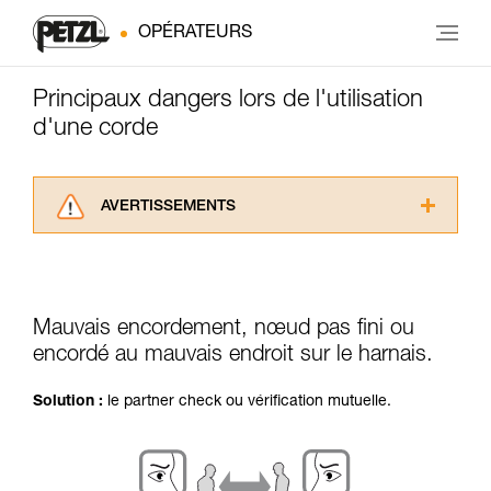
OPÉRATEURS
Principaux dangers lors de l'utilisation
d'une corde
AVERTISSEMENTS
Lisez attentivement les notices techniques des
produits utilisés dans ce conseil avant de le
consulter. Vous devez avoir compris les
informations de la notice technique pour
Mauvais encordement, nœud pas fini ou
pouvoir comprendre ce complément
encordé au mauvais endroit sur le harnais.
d’informations.
Maîtriser ces techniques nécessite une
formation et un entraînement spécifique. Validez
Solution :
le partner check ou vérification mutuelle.
avec un professionnel votre capacité à refaire
la manipulation, seul, en toute sécurité, avant
de la reproduire en autonomie.
Nous donnons des exemples de techniques