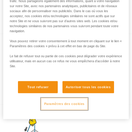
trafic. Nous partageons également des informations, quant à votre navigation
sur notre Site, avec nos partenaires analytiques, publicitaires et de réseaux
sociaux afin de personnaliser nos publicités. Dans le cas où vous les
acceptez, nos cookies et/ou technologies similaires ne sont actifs que sur
Charge d'utilisation en situation de secours
notre Site et ne vous suivront pas sur d’autres sites web. Les cookies et/ou
technologies similaires de nos partenaires vous suivront pendant toute votre
navigation.
Vous pouvez retirer votre consentement à tout moment en cliquant sur le lien «
Paramètres des cookies » prévu à cet effet en bas de page du Site.
Le fait de refuser tout ou partie de ces cookies peut dégrader votre expérience
utilisateur, mais en aucun cas ce refus ne vous empêchera d’accéder à notre
Site.
Tests d’efficacité et rendement de mouflages
avec MAESTRO, I’D S, PRO TRAXION,
Tout refuser
Autoriser tous les cookies
ROLLCLIP...
Paramètres des cookies