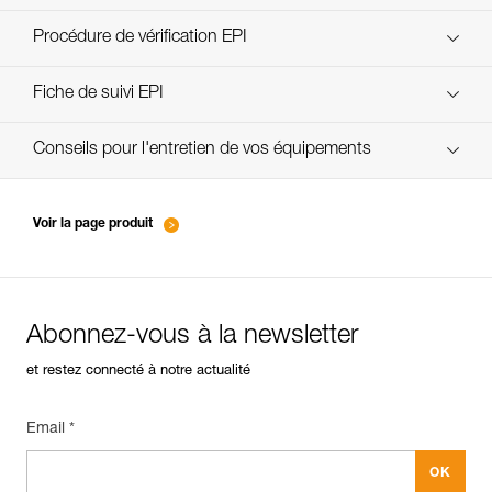
découvrez ePPEcentre
Procédure de vérification EPI
verif-EPI-ABSORBICA-procedure-FR
Fiche de suivi EPI
verif-EPI-ABSORBICA-suivi-FR
Conseils pour l'entretien de vos équipements
entretien-longes-sangles-absorbeurs-FR
Voir la page produit
Abonnez-vous à la newsletter
et restez connecté à notre actualité
Email *