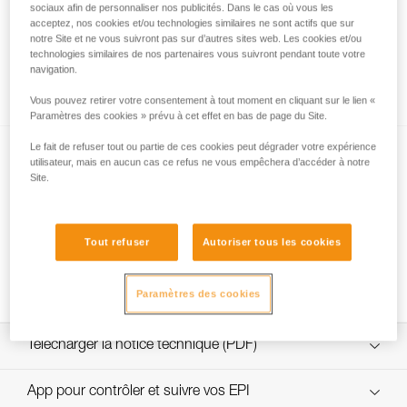
sociaux afin de personnaliser nos publicités. Dans le cas où vous les
acceptez, nos cookies et/ou technologies similaires ne sont actifs que sur
notre Site et ne vous suivront pas sur d’autres sites web. Les cookies et/ou
technologies similaires de nos partenaires vous suivront pendant toute votre
Secours d’une personne suspendue sur une
navigation.
longe ABSORBICA
Vous pouvez retirer votre consentement à tout moment en cliquant sur le lien «
Paramètres des cookies » prévu à cet effet en bas de page du Site.
Le fait de refuser tout ou partie de ces cookies peut dégrader votre expérience
utilisateur, mais en aucun cas ce refus ne vous empêchera d’accéder à notre
Site.
Tout refuser
Autoriser tous les cookies
Choix de mousqueton pour la connexion de
longe d'antichute au harnais
Paramètres des cookies
Télécharger la notice technique (PDF)
Technical Notice
App pour contrôler et suivre vos EPI