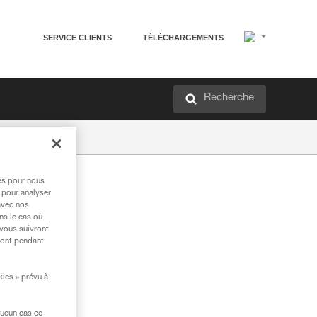
SERVICE CLIENTS
TÉLÉCHARGEMENTS
Recherche
res pour nous
 pour analyser
avec nos
ns le cas où
 vous suivront
ront pendant
kies » prévu à
aucun cas ce