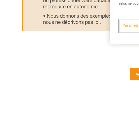
un professionnel votre capacité à refaire la
refus ne vou
reproduire en autonomie.
Nous donnons des exemples de techniques l
nous ne décrivons pas ici.
Paramètr
V