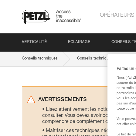
OPÉRATEURS
VERTICALITÉ
ECLAIRAGE
CONSEILS T
Conseils techniques
Conseils techniques par produit
Faites un
Nous (PETZL 
assurer du b
notre trafic
partenaires 
vous les acc
AVERTISSEMENTS
pas sur d’au
toute votre 
Lisez attentivement les notices technique
consulter. Vous devez avoir compris les in
Vous pouvez 
comprendre ce complément d’informations
cet effet en
Maîtriser ces techniques nécessite une f
Le fait de r