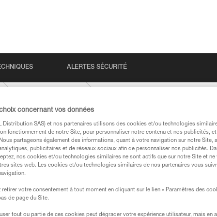
ECHNIQUES
ALERTES SÉCURITÉ
CONTACT-9-8-mm
 choix concernant vos données
Distribution SAS) et nos partenaires utilisons des cookies et/ou technologies similai
on fonctionnement de notre Site, pour personnaliser notre contenu et nos publicités, et
. Nous partageons également des informations, quant à votre navigation sur notre Site, 
analytiques, publicitaires et de réseaux sociaux afin de personnaliser nos publicités. Da
eptez, nos cookies et/ou technologies similaires ne sont actifs que sur notre Site et ne
tres sites web. Les cookies et/ou technologies similaires de nos partenaires vous suiv
navigation.
s des produits utilisés dans ce conseil avant de le
formations de la notice technique pour pouvoir
retirer votre consentement à tout moment en cliquant sur le lien « Paramètres des coo
.
 bas de page du Site.
ormation et un entraînement spécifique. Validez avec
efuser tout ou partie de ces cookies peut dégrader votre expérience utilisateur, mais en 