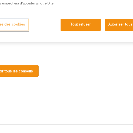
 manipulation, seul, en toute sécurité, avant de la
s empêchera d’accéder à notre Site.
iées à votre activité. Il peut en exister d’autres que
es des cookies
Tout refuser
Autoriser tous
oir tous les conseils