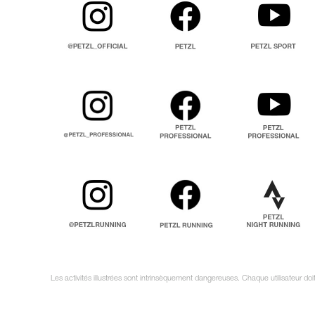
Les activités illustrées sont intrinsèquement dangereuses. Chaque utilisateur d