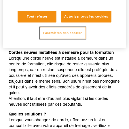
à dents " comme ASAP, MICRO TRAXION, ASCENSION,
BASIC, PRO TRAXION sont identiques sur corde neuve
ou usée.
Tout refuser
Autoriser tous les cookies
Corde neuve utilisée avec vos appareils habituels
Lorsque vous avez l’habitude du fonctionnement d’un couple
Paramètres des cookies
corde + appareil de freinage, le changement de corde peut
être déroutant, surtout si votre appareil est déjà un peu usé.
Cordes neuves installées à demeure pour la formation
Lorsqu’une corde neuve est installée à demeure dans un
centre de formation, elle risque de rester glissante plus
longtemps, car en restant suspendue elle est protégée de la
poussière et n’est utilisée qu’avec des appareils propres,
toujours dans le même sens. Son usure n’est pas homogène
et il peut y avoir des effets exagérés de glissement de la
gaine.
Attention, il faut être d’autant plus vigilant si les cordes
neuves sont utilisées par des débutants.
Quelles solutions ?
Lorsque vous changez de corde, effectuez un test de
compatibilité avec votre appareil de freinage : vérifiez le