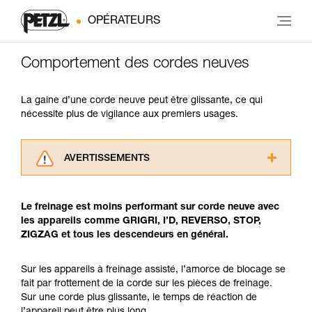
OPÉRATEURS
Comportement des cordes neuves
La gaine d’une corde neuve peut être glissante, ce qui
nécessite plus de vigilance aux premiers usages.
AVERTISSEMENTS
Lisez attentivement les notices techniques des
produits utilisés dans ce conseil avant de le
Le freinage est moins performant sur corde neuve avec
consulter. Vous devez avoir compris les
les appareils comme GRIGRI, I’D, REVERSO, STOP,
informations de la notice technique pour
ZIGZAG et tous les descendeurs en général.
pouvoir comprendre ce complément
d’informations.
Maîtriser ces techniques nécessite une
Sur les appareils à freinage assisté, l’amorce de blocage se
formation et un entraînement spécifique. Validez
fait par frottement de la corde sur les pièces de freinage.
avec un professionnel votre capacité à refaire
Sur une corde plus glissante, le temps de réaction de
la manipulation, seul, en toute sécurité, avant