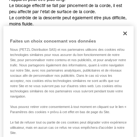
l’appareil peut être plus long.
de la reproduire en autonomie.
Le blocage effectif se fait par pincement de la corde, il est
Nous donnons des exemples de techniques
peu affecté par l’état de surface de la corde.
liées à votre activité. Il peut en exister d’autres
Le contrôle de la descente peut également être plus difficile,
que nous ne décrivons pas ici.
moins fluide.
Sur les appareils de freinage sans blocage comme
Faites un choix concernant vos données
REVERSO, PIRANA ou SIMPLE, il faudra serrer d’autant plus
Nous (PETZL Distribution SAS) et nos partenaires utilisons des cookies et/ou
la corde avec la main et moins compter sur l’aide de
technologies similaires pour nous assurer du bon fonctionnement de notre
l’appareil pour ralentir la descente ou arrêter la chute. Un
Site, pour personnaliser notre contenu et nos publicités, et pour analyser notre
mauvais choix de diamètre de corde, une mauvaise
trafic. Nous partageons également des informations, quant à votre navigation
installation dans l’appareil ou tout simplement le manque de
sur notre Site, avec nos partenaires analytiques, publicitaires et de réseaux
sociaux afin de personnaliser nos publicités. Dans le cas où vous les
vigilance pourront devenir critiques plus rapidement sur
acceptez, nos cookies et/ou technologies similaires ne sont actifs que sur
corde neuve.
notre Site et ne vous suivront pas sur d’autres sites web. Les cookies et/ou
technologies similaires de nos partenaires vous suivront pendant toute votre
navigation.
Vous pouvez retirer votre consentement à tout moment en cliquant sur le lien «
Paramètres des cookies » prévu à cet effet en bas de page du Site.
Le fait de refuser tout ou partie de ces cookies peut dégrader votre expérience
Remarque :
utilisateur, mais en aucun cas ce refus ne vous empêchera d’accéder à notre
Site.
Les performances de blocage des appareils à gâchette "